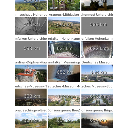
532 km
532 km
533 km
Fledermaushaus Hohenburg #2
Araneus-Mühlacker
Storchennest Unterelchingen
533 km
540 km
598 km
Turmfalken Unterelchingen
Wanderfalken Hohenkammer #2
Wanderfalken Hohenkammer #1
598 km
621 km
622 km
Kardinal-Döpfner-Haus
Turmfalken Memmingen
Deutsches Museum
627 km
652 km
653 km
Deutsches-Museum-NW
Deutsches-Museum-NO
Deutsches Museum-Südwest
653 km
653 km
653 km
Donaueschingen-Breg2
Donauursprung Breg2
Donauursprung Brigach
654 km
654 km
654 km