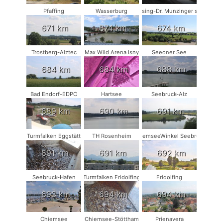
Pfaffing
Wasserburg
Münsing-Dr. Munzinger sport
671 km
674 km
674 km
Trostberg-Alztec
Max Wild Arena Isny
Seeoner See
684 km
684 km
688 km
Bad Endorf-EDPC
Hartsee
Seebruck-Alz
689 km
690 km
691 km
Turmfalken Eggstätt
TH Rosenheim
ChiemseeWinkel Seebruck
691 km
691 km
692 km
Seebruck-Hafen
Turmfalken Fridolfing
Fridolfing
693 km
694 km
694 km
Chiemsee
Chiemsee-Stöttham
Prienavera