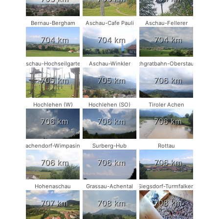
Bernau-Bergham
Aschau-Cafe Pauli
Aschau-Fellerer
704 km
704 km
704 km
Aschau-Hochseilgarten
Aschau-Winkler
Hochgratbahn-Oberstaufen
705 km
705 km
706 km
Hochlehen (W)
Hochlehen (SO)
Tiroler Achen
706 km
706 km
706 km
Vachendorf-Wimpasing
Surberg-Hub
Rottau
706 km
706 km
706 km
Hohenaschau
Grassau-Achental
Siegsdorf-Turmfalken
707 km
708 km
708 km