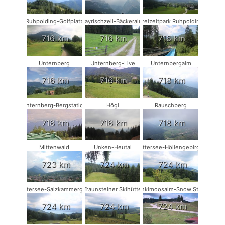
Ruhpolding-Golfplatz
Bayrischzell-Bäckeralm
Freizeitpark Ruhpolding
716 km
716 km
716 km
Unternberg
Unternberg-Live
Unternbergalm
716 km
716 km
718 km
Unternberg-Bergstation
Högl
Rauschberg
718 km
718 km
718 km
Mittenwald
Unken-Heutal
Attersee-Höllengebirge
723 km
724 km
724 km
Attersee-Salzkammergut
Traunsteiner Skihütte
Winklmoosalm-Snow Stake
724 km
724 km
724 km