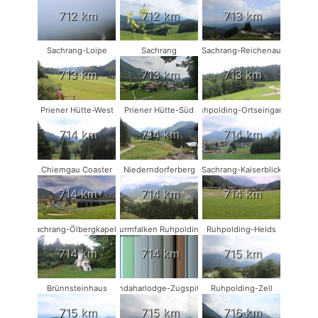
712 km
712 km
713 km
Sachrang-Loipe
Sachrang
Sachrang-Reichenau
713 km
713 km
713 km
Priener Hütte-West
Priener Hütte-Süd
Ruhpolding-Ortseingang
714 km
714 km
714 km
Chiemgau Coaster
Niederndorferberg
Sachrang-Kaiserblick
714 km
714 km
714 km
Sachrang-Ölbergkapelle
Turmfalken Ruhpolding
Ruhpolding-Helds
714 km
714 km
715 km
Brünnsteinhaus
Kandaharlodge-Zugspitze
Ruhpolding-Zell
715 km
715 km
716 km