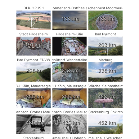
DLR-OPUS 1
Moormerland-Ostfriesland
Storchennest Moormerland
1 km
133 km
133 km
Stadt Hildesheim
Hildesheim-Lilie
Bad Pyrmont
191 km
191 km
203 km
Bad Pyrmont-EDVW
Schüttorf-Wanderfalken
Marburg
206 km
213 km
336 km
NABU-Köln, Mauersegler #1
NABU-Köln, Mauersegler #2
Störche Kleinostheim
355 km
355 km
423 km
Rodenbach-Großes Mausohr
Rodenbach-Großes Mausohr #2
Starkenburg-Enkirch
430 km
430 km
452 km
Starkenburg
Fledermaushaus Hohenburg #1
Fledermaushaus Waischenfeld #1