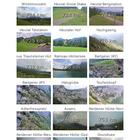
Winklmoosalm
Heutal-Snow Stake
Heutal Bergstation
724 km
724 km
724 km
Heutal Talstation
Heutaler Hof
Hochgseng
725 km
725 km
726 km
Neue Traunsteiner Hütte
Ramsau-Hintersee
Bartgeier (#2)
732 km
736 km
736 km
Bartgeier (#1)
Halsgrube
Teufelskopf
736 km
736 km
736 km
Adlerfressplatz
Axams
Weidener Hütte-Nord
737 km
746 km
753 km
Weidener Hütte-West
Weidener Hütte-Süd
Grundlsee