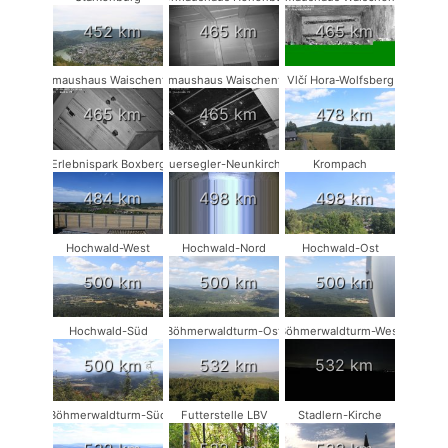
452 km
465 km
465 km
Fledermaushaus Waischenfeld #2
Fledermaushaus Waischenfeld #3
Vlčí Hora-Wolfsberg
465 km
465 km
478 km
Erlebnispark Boxberg
Mauersegler-Neunkirchen
Krompach
484 km
498 km
498 km
Hochwald-West
Hochwald-Nord
Hochwald-Ost
500 km
500 km
500 km
Hochwald-Süd
Böhmerwaldturm-Ost
Böhmerwaldturm-West
500 km
532 km
532 km
Böhmerwaldturm-Süd
Futterstelle LBV
Stadlern-Kirche