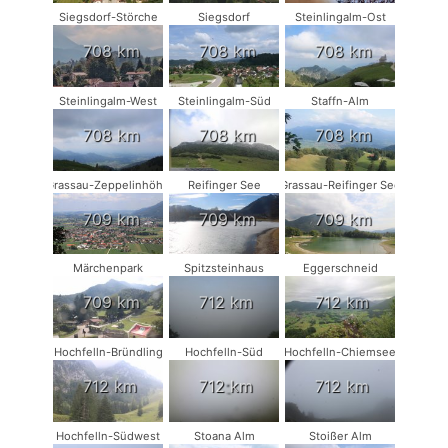
Siegsdorf-Störche
Siegsdorf
Steinlingalm-Ost
708 km
708 km
708 km
Steinlingalm-West
Steinlingalm-Süd
Staffn-Alm
708 km
708 km
708 km
Grassau-Zeppelinhöhe
Reifinger See
Grassau-Reifinger See
709 km
709 km
709 km
Märchenpark
Spitzsteinhaus
Eggerschneid
709 km
712 km
712 km
Hochfelln-Bründling
Hochfelln-Süd
Hochfelln-Chiemsee
712 km
712 km
712 km
Hochfelln-Südwest
Stoana Alm
Stoißer Alm