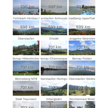
696 km
697 km
697 km
Bad Feilnbach-Holzbau Eder
Oberstaufen-Schlossberg
Roadlberg-UpperTrails
698 km
699 km
699 km
Oberstaufen
Erlstätt
Lenggries-Geierstein
699 km
701 km
701 km
Bernau-Hittenkirchen
Bernau-Chiemseepark
Bernau-Felden
701 km
701 km
701 km
Wonneberg-MTB
Oberstaufen-Hochgrat
Oberstaufen-Steibis
701 km
702 km
702 km
Stadt Traunstein
Imbergbahn
Storchennest Winkl
703 km
703 km
704 km