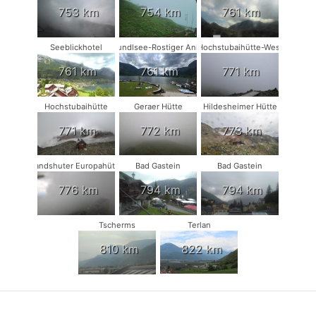
753 km
754 km
761 km
Seeblickhotel
Grundlsee-Rostiger Anker
Hochstubaihütte-West
761 km
761 km
771 km
Hochstubaihütte
Geraer Hütte
Hildesheimer Hütte
771 km
772 km
773 km
Landshuter Europahütte
Bad Gastein
Bad Gastein
776 km
794 km
794 km
Tscherms
Terlan
810 km
822 km