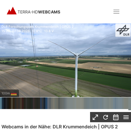
TERRA-HD
WEBCAMS
DLR Forschungspark Krummendeich | OPUS 2
15:20
07.08.2026
17.8°C
13.8 V
100m
Webcams in der Nähe: DLR Krummendeich | OPUS 2