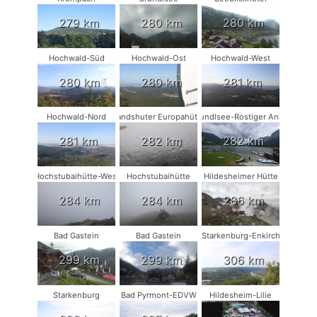
279 km
280 km
280 km
Hochwald-Süd
Hochwald-Ost
Hochwald-West
280 km
280 km
281 km
Hochwald-Nord
Landshuter Europahütte
Grundlsee-Rostiger Anker
281 km
282 km
282 km
Hochstubaihütte-West
Hochstubaihütte
Hildesheimer Hütte
284 km
284 km
286 km
Bad Gastein
Bad Gastein
Starkenburg-Enkirch
299 km
299 km
306 km
Starkenburg
Bad Pyrmont-EDVW
Hildesheim-Lilie