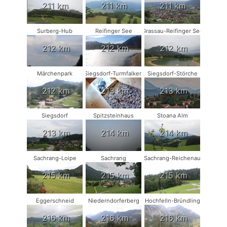
211 km
211 km
211 km
Surberg-Hub
Reifinger See
Grassau-Reifinger See
212 km
212 km
212 km
Märchenpark
Siegsdorf-Turmfalken
Siegsdorf-Störche
212 km
213 km
213 km
Siegsdorf
Spitzsteinhaus
Stoana Alm
213 km
214 km
214 km
Sachrang-Loipe
Sachrang
Sachrang-Reichenau
215 km
215 km
215 km
Eggerschneid
Niederndorferberg
Hochfelln-Bründling
216 km
216 km
216 km