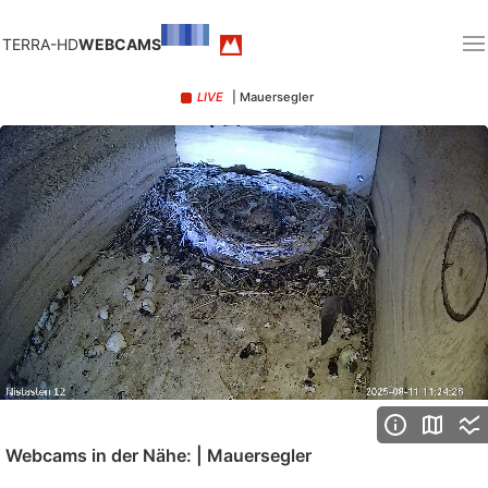
TERRA-HD
WEBCAMS
LIVE
| Mauersegler
Loaded
:
Unmute
100.00%
Webcams in der Nähe: | Mauersegler