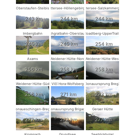
Oberstaufen-Steibis
Attersee-Höllengebirge
Attersee-Salzkammergut
243 km
244 km
244 km
Imbergbahn
Hochgratbahn-Oberstaufen
Roadlberg-UpperTrails
245 km
245 km
254 km
Axams
Weidener Hütte-Nord
Weidener Hütte-West
256 km
258 km
258 km
Weidener Hütte-Süd
Vlčí Hora-Wolfsberg
Donauursprung Breg2
258 km
271 km
272 km
Donaueschingen-Breg2
Donauursprung Brigach
Geraer Hütte
272 km
272 km
277 km
Krompach
Grundlsee
Seeblickhotel