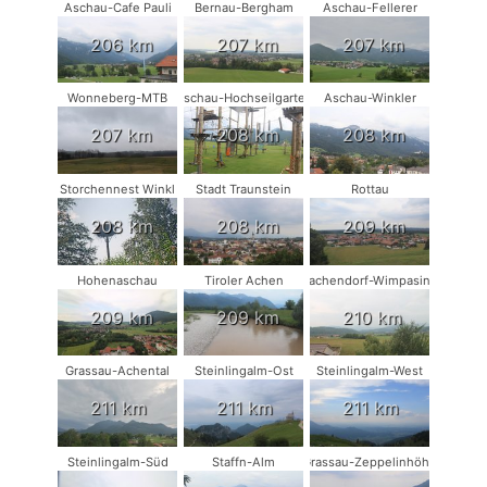
Aschau-Cafe Pauli
Bernau-Bergham
Aschau-Fellerer
206 km
207 km
207 km
Wonneberg-MTB
Aschau-Hochseilgarten
Aschau-Winkler
207 km
208 km
208 km
Storchennest Winkl
Stadt Traunstein
Rottau
208 km
208 km
209 km
Hohenaschau
Tiroler Achen
Vachendorf-Wimpasing
209 km
209 km
210 km
Grassau-Achental
Steinlingalm-Ost
Steinlingalm-West
211 km
211 km
211 km
Steinlingalm-Süd
Staffn-Alm
Grassau-Zeppelinhöhe