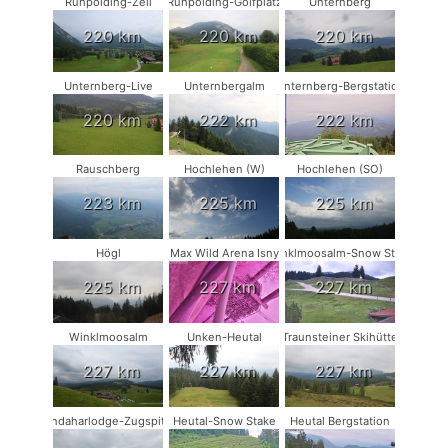
Ruhpolding-Zell
Ruhpolding-Golfplatz
Unternberg
220 km
220 km
220 km
Unternberg-Live
Unternbergalm
Unternberg-Bergstation
220 km
222 km
222 km
Rauschberg
Hochlehen (W)
Hochlehen (SO)
223 km
225 km
225 km
Högl
Max Wild Arena Isny
Winklmoosalm-Snow Stake
225 km
227 km
227 km
Winklmoosalm
Unken-Heutal
Traunsteiner Skihütte
227 km
227 km
227 km
Kandaharlodge-Zugspitze
Heutal-Snow Stake
Heutal Bergstation