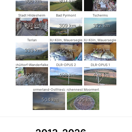
306 km
307 km
307 km
Stadt Hildesheim
Bad Pyrmont
Tscherms
307 km
309 km
322 km
Terlan
NABU-Köln, Mauersegler #1
NABU-Köln, Mauersegler #2
333 km
350 km
350 km
Schüttorf-Wanderfalken
DLR-OPUS 2
DLR-OPUS 1
424 km
498 km
498 km
Moormerland-Ostfriesland
Storchennest Moormerland
504 km
505 km