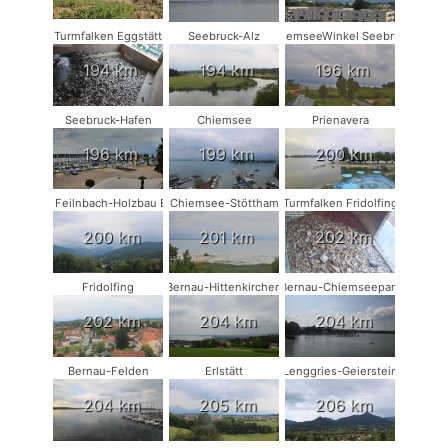
Turmfalken Eggstätt
Seebruck-Alz
ChiemseeWinkel Seebruck
194 km
194 km
196 km
Seebruck-Hafen
Chiemsee
Prienavera
196 km
199 km
200 km
Bad Feilnbach-Holzbau Eder
Chiemsee-Stöttham
Turmfalken Fridolfing
200 km
201 km
202 km
Fridolfing
Bernau-Hittenkirchen
Bernau-Chiemseepark
202 km
204 km
204 km
Bernau-Felden
Erlstätt
Lenggries-Geierstein
204 km
205 km
206 km