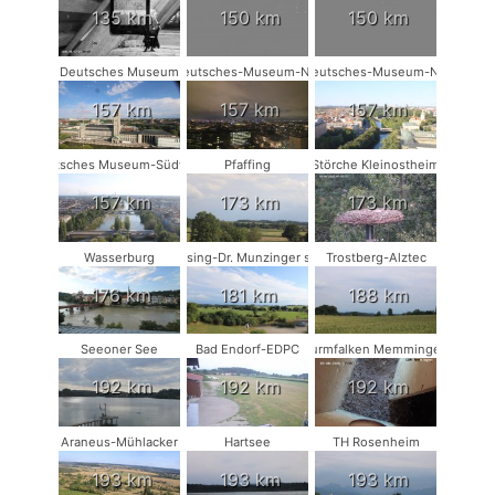
135 km
150 km
150 km
Deutsches Museum
Deutsches-Museum-NW
Deutsches-Museum-NO
157 km
157 km
157 km
Deutsches Museum-Südwest
Pfaffing
Störche Kleinostheim
157 km
173 km
173 km
Wasserburg
Münsing-Dr. Munzinger sport
Trostberg-Alztec
176 km
181 km
188 km
Seeoner See
Bad Endorf-EDPC
Turmfalken Memmingen
192 km
192 km
192 km
Araneus-Mühlacker
Hartsee
TH Rosenheim
193 km
193 km
193 km