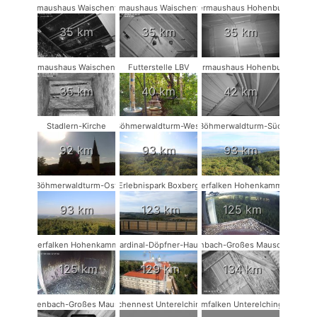
Fledermaushaus Waischenfeld #3
Fledermaushaus Waischenfeld #2
Fledermaushaus Hohenburg #1
35 km
35 km
35 km
Fledermaushaus Waischenfeld #1
Futterstelle LBV
Fledermaushaus Hohenburg #2
35 km
40 km
42 km
Stadlern-Kirche
Böhmerwaldturm-West
Böhmerwaldturm-Süd
92 km
93 km
93 km
Böhmerwaldturm-Ost
Erlebnispark Boxberg
Wanderfalken Hohenkammer #2
93 km
123 km
125 km
Wanderfalken Hohenkammer #1
Kardinal-Döpfner-Haus
Rodenbach-Großes Mausohr #2
125 km
129 km
134 km
Rodenbach-Großes Mausohr
Storchennest Unterelchingen
Turmfalken Unterelchingen