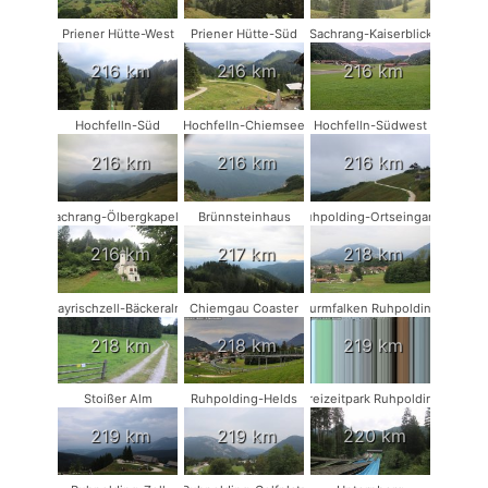
Priener Hütte-West
Priener Hütte-Süd
Sachrang-Kaiserblick
216 km
216 km
216 km
Hochfelln-Süd
Hochfelln-Chiemsee
Hochfelln-Südwest
216 km
216 km
216 km
Sachrang-Ölbergkapelle
Brünnsteinhaus
Ruhpolding-Ortseingang
216 km
217 km
218 km
Bayrischzell-Bäckeralm
Chiemgau Coaster
Turmfalken Ruhpolding
218 km
218 km
219 km
Stoißer Alm
Ruhpolding-Helds
Freizeitpark Ruhpolding
219 km
219 km
220 km