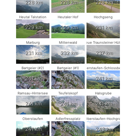
228 km
228 km
228 km
Heutal Talstation
Heutaler Hof
Hochgseng
229 km
229 km
231 km
Marburg
Mittenwald
Neue Traunsteiner Hütte
231 km
232 km
237 km
Bartgeier (#2)
Bartgeier (#1)
Oberstaufen-Schlossberg
241 km
241 km
241 km
Ramsau-Hintersee
Teufelskopf
Halsgrube
241 km
241 km
241 km
Oberstaufen
Adlerfressplatz
Oberstaufen-Hochgrat
241 km
241 km
243 km