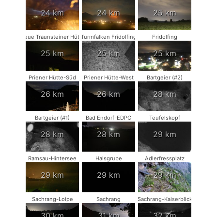
24 km
24 km
25 km
Neue Traunsteiner Hütte
Turmfalken Fridolfing
Fridolfing
25 km
25 km
25 km
Priener Hütte-Süd
Priener Hütte-West
Bartgeier (#2)
26 km
26 km
28 km
Bartgeier (#1)
Bad Endorf-EDPC
Teufelskopf
28 km
28 km
29 km
Ramsau-Hintersee
Halsgrube
Adlerfressplatz
29 km
29 km
29 km
Sachrang-Loipe
Sachrang
Sachrang-Kaiserblick
30 km
31 km
32 km