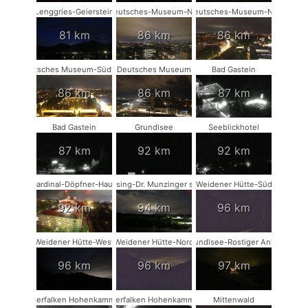
Lenggries-Geierstein
Deutsches-Museum-NW
Deutsches-Museum-NO
81 km
86 km
86 km
Deutsches Museum-Südwest
Deutsches Museum
Bad Gastein
86 km
86 km
87 km
Bad Gastein
Grundlsee
Seeblickhotel
87 km
92 km
92 km
Kardinal-Döpfner-Haus
Münsing-Dr. Munzinger sport
Weidener Hütte-Süd
92 km
94 km
96 km
Weidener Hütte-West
Weidener Hütte-Nord
Grundlsee-Rostiger Anker
96 km
96 km
97 km
Wanderfalken Hohenkammer #1
Wanderfalken Hohenkammer #2
Mittenwald