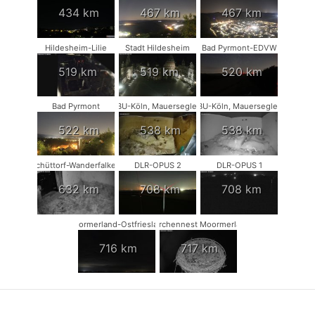
434 km
467 km
467 km
Hildesheim-Lilie
Stadt Hildesheim
Bad Pyrmont-EDVW
519 km
519 km
520 km
Bad Pyrmont
NABU-Köln, Mauersegler #1
NABU-Köln, Mauersegler #2
522 km
538 km
538 km
Schüttorf-Wanderfalken
DLR-OPUS 2
DLR-OPUS 1
632 km
708 km
708 km
Moormerland-Ostfriesland
Storchennest Moormerland
716 km
717 km