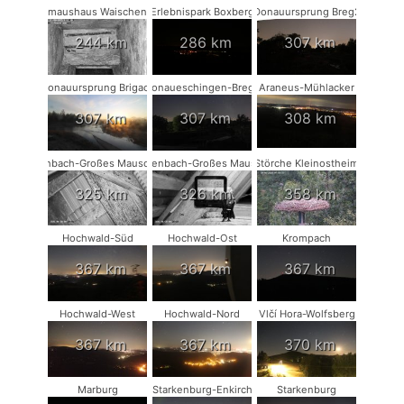
Fledermaushaus Waischenfeld #1
Erlebnispark Boxberg
Donauursprung Breg2
244 km
286 km
307 km
Donauursprung Brigach
Donaueschingen-Breg2
Araneus-Mühlacker
307 km
307 km
308 km
Rodenbach-Großes Mausohr #2
Rodenbach-Großes Mausohr
Störche Kleinostheim
325 km
326 km
358 km
Hochwald-Süd
Hochwald-Ost
Krompach
367 km
367 km
367 km
Hochwald-West
Hochwald-Nord
Vlčí Hora-Wolfsberg
367 km
367 km
370 km
Marburg
Starkenburg-Enkirch
Starkenburg