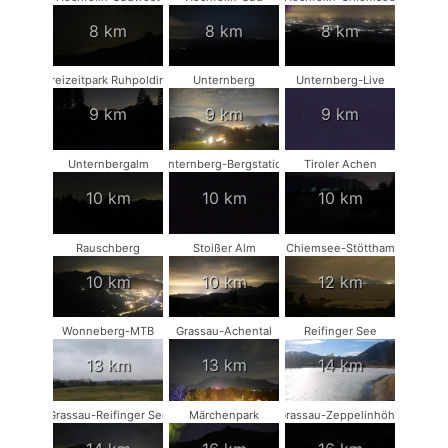
8 km
8 km
8 km
Freizeitpark Ruhpolding
Unternberg
Unternberg-Live
9 km
9 km
9 km
Unternbergalm
Unternberg-Bergstation
Tiroler Achen
10 km
10 km
10 km
Rauschberg
Stoißer Alm
Chiemsee-Stöttham
10 km
10 km
12 km
Wonneberg-MTB
Grassau-Achental
Reifinger See
13 km
13 km
14 km
Grassau-Reifinger See
Märchenpark
Grassau-Zeppelinhöhe