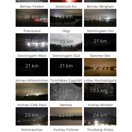
Bernau-Felden
Seebruck-Alz
Bernau-Bergham
19 km
19 km
19 km
Prienavera
Högl
Steinlingalm-Ost
20 km
20 km
21 km
Steinlingalm-West
Steinlingalm-Süd
Seeoner See
21 km
21 km
22 km
Bernau-Hittenkirchen
Turmfalken Eggstätt
Aschau-Hochseilgarten
22 km
22 km
23 km
Aschau-Cafe Pauli
Hartsee
Aschau-Winkler
23 km
23 km
24 km
Hohenaschau
Aschau-Fellerer
Trostberg-Alztec