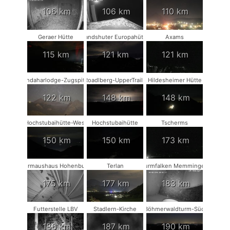
106 km
106 km
110 km
Geraer Hütte
Landshuter Europahütte
Axams
115 km
121 km
121 km
Kandaharlodge-Zugspitze
Roadlberg-UpperTrails
Hildesheimer Hütte
122 km
148 km
148 km
Hochstubaihütte-West
Hochstubaihütte
Tscherms
150 km
150 km
173 km
Fledermaushaus Hohenburg #2
Terlan
Turmfalken Memmingen
175 km
177 km
183 km
Futterstelle LBV
Stadlern-Kirche
Böhmerwaldturm-Süd
186 km
187 km
190 km