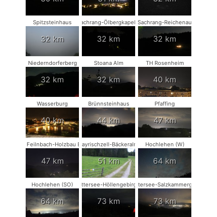
Spitzsteinhaus
Sachrang-Ölbergkapelle
Sachrang-Reichenau
32 km
32 km
32 km
Niederndorferberg
Stoana Alm
TH Rosenheim
32 km
32 km
40 km
Wasserburg
Brünnsteinhaus
Pfaffing
40 km
44 km
47 km
Bad Feilnbach-Holzbau Eder
Bayrischzell-Bäckeralm
Hochlehen (W)
47 km
51 km
64 km
Hochlehen (SO)
Attersee-Höllengebirge
Attersee-Salzkammergut
64 km
73 km
73 km