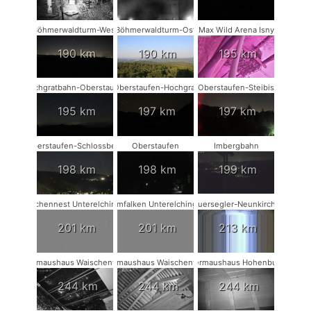
Böhmerwaldturm-West
Böhmerwaldturm-Ost
Max Wild Arena Isny
190 km
190 km
195 km
Hochgratbahn-Oberstaufen
Oberstaufen-Hochgrat
Oberstaufen-Steibis
195 km
197 km
197 km
Oberstaufen-Schlossberg
Oberstaufen
Imbergbahn
198 km
198 km
199 km
Storchennest Unterelchingen
Turmfalken Unterelchingen
Mauersegler-Neunkirchen
201 km
201 km
213 km
Fledermaushaus Waischenfeld #3
Fledermaushaus Waischenfeld #2
Fledermaushaus Hohenburg #1
244 km
244 km
244 km