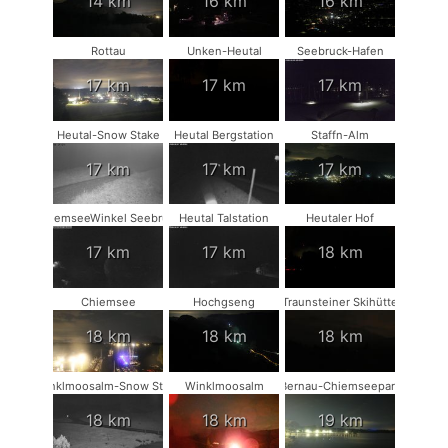
14 km
16 km
16 km
Rottau
Unken-Heutal
Seebruck-Hafen
17 km
17 km
17 km
Heutal-Snow Stake
Heutal Bergstation
Staffn-Alm
17 km
17 km
17 km
ChiemseeWinkel Seebruck
Heutal Talstation
Heutaler Hof
17 km
17 km
18 km
Chiemsee
Hochgseng
Traunsteiner Skihütte
18 km
18 km
18 km
Winklmoosalm-Snow Stake
Winklmoosalm
Bernau-Chiemseepark
18 km
18 km
19 km