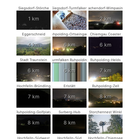
Siegsdorf-Störche
Siegsdorf-Turmfalken
Vachendorf-Wimpasing
1 km
1 km
2 km
Eggerschneid
Ruhpolding-Ortseingang
Chiemgau Coaster
4 km
6 km
6 km
Stadt Traunstein
Turmfalken Ruhpolding
Ruhpolding-Helds
6 km
6 km
7 km
Hochfelln-Bründling
Erlstätt
Ruhpolding-Zell
7 km
7 km
8 km
Ruhpolding-Golfplatz
Surberg-Hub
Storchennest Winkl
8 km
8 km
8 km
Hochfelln-Südwest
Hochfelln-Süd
Hochfelln-Chiemsee