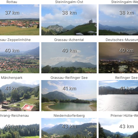
Rottau
Steinlingalm-Ost
Steinlingalm-We
37 km
38 km
38 km
ssau-Zeppelinhöhe
Grassau-Achental
Deutsches-Muse
40 km
40 km
40 km
Märchenpark
Grassau-Reifinger See
Reifinger See
41 km
41 km
41 km
chrang-Reichenau
Niederndorferberg
Priener Hütte-W
42 km
43 km
43 km