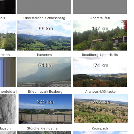
bis
Oberstaufen-Schlossberg
Oberstaufen
166 km
167 km
irchen
Tscherms
Roadlberg-UpperTrails
174 km
174 km
henfeld #1
Erlebnispark Boxberg
Araneus-Mühlacker
240 km
262 km
Mausohr
Störche Kleinostheim
Krompach