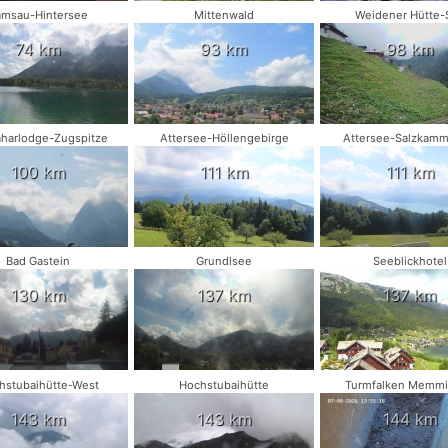
amsau-Hintersee
Mittenwald
Weidener Hütte-
74 km
93 km
98 km
harlodge-Zugspitze
Attersee-Höllengebirge
Attersee-Salzkamm
100 km
111 km
111 km
Bad Gastein
Grundlsee
Seeblickhotel
130 km
137 km
137 km
hstubaihütte-West
Hochstubaihütte
Turmfalken Memm
143 km
143 km
144 km