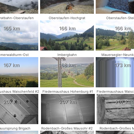
ratbahn-Oberstaufen
Oberstaufen-Hochgrat
Oberstaufen-Stei
165 km
166 km
166 km
merwaldturm-Ost
Imbergbahn
Mauersegler-Neunk
167 km
168 km
173 km
ushaus Waischenfeld #2
Fledermaushaus Hohenburg #1
Fledermaushaus Waisc
207 km
207 km
207 km
uursprung Brigach
Rodenbach-Großes Mausohr #2
Rodenbach-Großes 