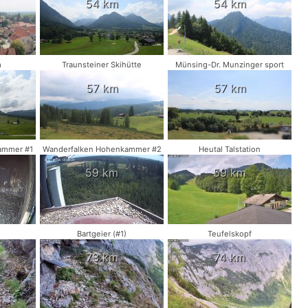
54 km
54 km
m
Traunsteiner Skihütte
Münsing-Dr. Munzinger sport
57 km
57 km
ammer #1
Wanderfalken Hohenkammer #2
Heutal Talstation
59 km
59 km
Bartgeier (#1)
Teufelskopf
73 km
74 km