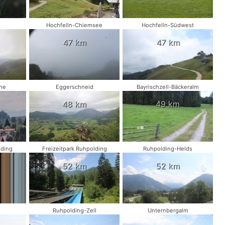
d
Hochfelln-Chiemsee
Hochfelln-Südwest
47 km
47 km
he
Eggerschneid
Bayrischzell-Bäckeralm
48 km
49 km
lding
Freizeitpark Ruhpolding
Ruhpolding-Helds
52 km
52 km
Ruhpolding-Zell
Unternbergalm