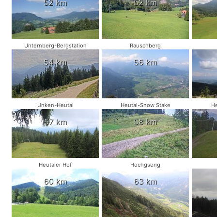
52 km
52 km
Unternberg-Bergstation
Rauschberg
54 km
56 km
Unken-Heutal
Heutal-Snow Stake
He
57 km
58 km
Heutaler Hof
Hochgseng
60 km
63 km