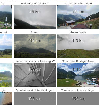
Süd
Weidener Hütte-West
Weidener Hütte-Nord
98 km
98 km
ergut
Axams
Geraer Hütte
112 km
119 km
Fledermaushaus Hohenburg #2
Grundlsee-Rostiger Anker
139 km
141 km
ingen
Storchennest Unterelchingen
Turmfalken Unterelchingen
155 km
155 km