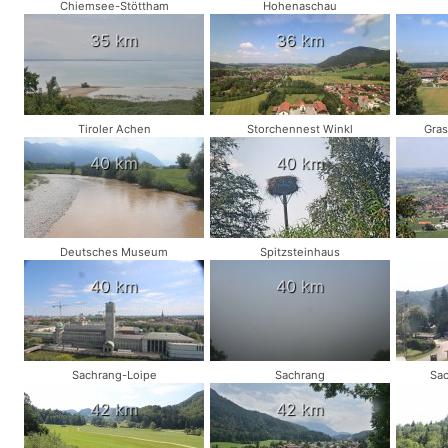
Chiemsee-Stöttham
Hohenaschau
35 km
36 km
Tiroler Achen
Storchennest Winkl
Gra
40 km
40 km
Deutsches Museum
Spitzsteinhaus
40 km
40 km
Sachrang-Loipe
Sachrang
Sa
42 km
42 km