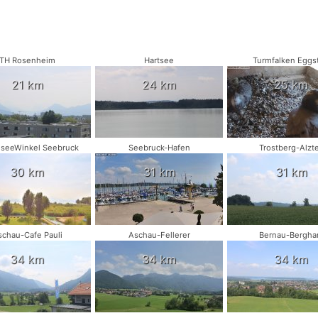
TH Rosenheim
Hartsee
Turmfalken Eggst
21 km
24 km
25 km
seeWinkel Seebruck
Seebruck-Hafen
Trostberg-Alzt
30 km
31 km
31 km
schau-Cafe Pauli
Aschau-Fellerer
Bernau-Bergh
34 km
34 km
34 km