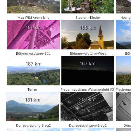
Max Wild Arena Isny
Stadlern-Kirche
Hochg
161 km
165 km
Böhmerwaldturm-Süd
Böhmerwaldturm-West
Böh
167 km
167 km
Terlan
Fledermaushaus Waischenfeld #3
Flederma
181 km
207 km
Donauursprung Breg2
Donaueschingen-Breg2
Dona