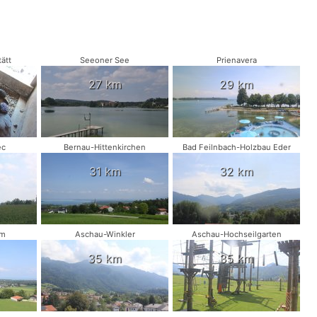
ätt
Seeoner See
Prienavera
27 km
29 km
ec
Bernau-Hittenkirchen
Bad Feilnbach-Holzbau Eder
31 km
32 km
am
Aschau-Winkler
Aschau-Hochseilgarten
35 km
35 km