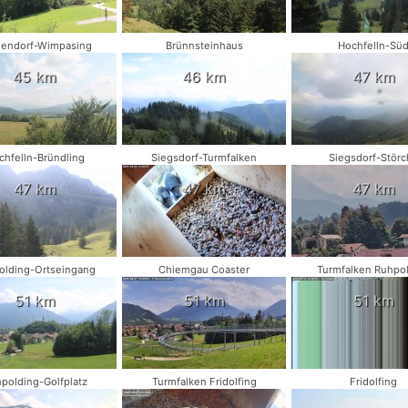
hendorf-Wimpasing
Brünnsteinhaus
Hochfelln-Sü
45 km
46 km
47 km
chfelln-Bründling
Siegsdorf-Turmfalken
Siegsdorf-Störc
47 km
47 km
47 km
olding-Ortseingang
Chiemgau Coaster
Turmfalken Ruhpo
51 km
51 km
51 km
polding-Golfplatz
Turmfalken Fridolfing
Fridolfing