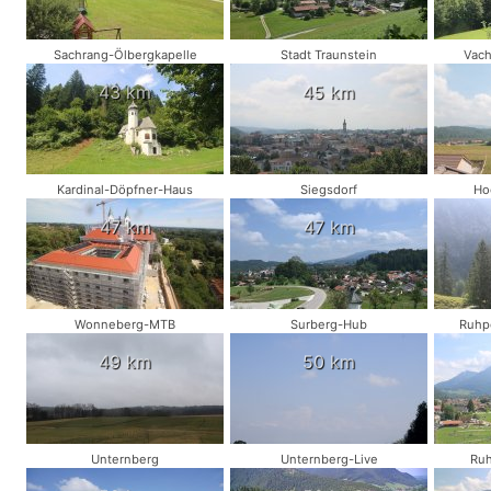
Sachrang-Ölbergkapelle
Stadt Traunstein
Vac
43 km
45 km
Kardinal-Döpfner-Haus
Siegsdorf
Ho
47 km
47 km
Wonneberg-MTB
Surberg-Hub
Ruhp
49 km
50 km
Unternberg
Unternberg-Live
Ruh