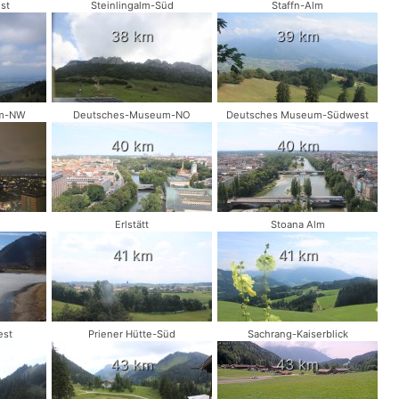
st
Steinlingalm-Süd
Staffn-Alm
38 km
39 km
um-NW
Deutsches-Museum-NO
Deutsches Museum-Südwest
40 km
40 km
Erlstätt
Stoana Alm
41 km
41 km
est
Priener Hütte-Süd
Sachrang-Kaiserblick
43 km
43 km