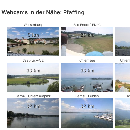
Webcams in der Nähe: Pfaffing
Wasserburg
Bad Endorf-EDPC
9 km
20 km
Seebruck-Alz
Chiemsee
Chiem
30 km
30 km
Bernau-Chiemseepark
Bernau-Felden
A
32 km
32 km