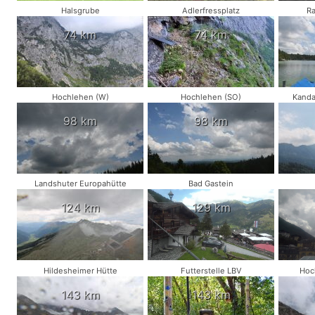
Halsgrube
Adlerfressplatz
R
74 km
74 km
Hochlehen (W)
Hochlehen (SO)
Kanda
98 km
98 km
Landshuter Europahütte
Bad Gastein
124 km
129 km
Hildesheimer Hütte
Futterstelle LBV
Hoc
143 km
143 km