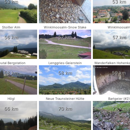
53 km
53 km
53 km
Stoißer Alm
Winklmoosalm-Snow Stake
Winklmoosal
56 km
57 km
57 km
utal Bergstation
Lenggries-Geierstein
Wanderfalken Hohenk
58 km
58 km
59 km
Högl
Neue Traunsteiner Hütte
Bartgeier (#2)
66 km
70 km
73 km