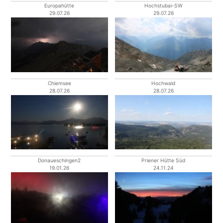
Europahütte
Hochstubai-SW
29.07.26
29.07.26
Chiemsee
Hochwald
28.07.26
28.07.26
Donaueschingen2
Priener Hütte Süd
19.01.26
24.11.24