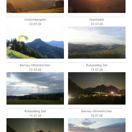
Unternbergalm
Hochwald
22.07.26
22.07.26
Bernau Hittenkirchen
Ruhpolding Zell
23.07.26
13.07.26
Ruhpolding Zell
Bernau Hittenkirchen
13.07.26
19.07.26