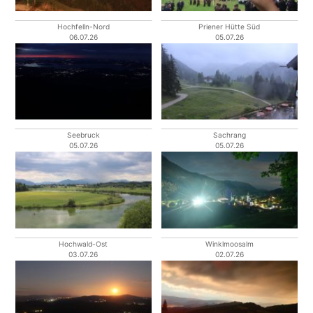
Hochfelln-Nord
Priener Hütte Süd
06.07.26
05.07.26
Seebruck
Sachrang
05.07.26
05.07.26
Hochwald-Ost
Winklmoosalm
03.07.26
02.07.26