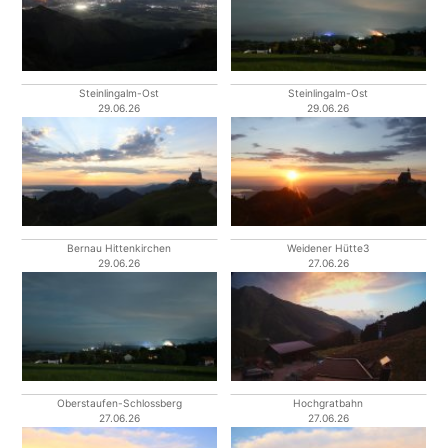
Steinlingalm-Ost
Steinlingalm-Ost
29.06.26
29.06.26
Bernau Hittenkirchen
Weidener Hütte3
29.06.26
27.06.26
Oberstaufen-Schlossberg
Hochgratbahn
27.06.26
27.06.26