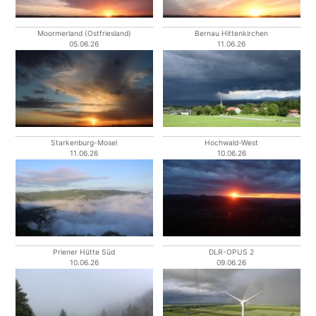
Moormerland (Ostfriesland)
Bernau Hittenkirchen
05.06.26
11.06.26
Starkenburg-Mosel
Hochwald-West
11.06.26
10.06.26
Priener Hütte Süd
DLR-OPUS 2
10.06.26
09.06.26