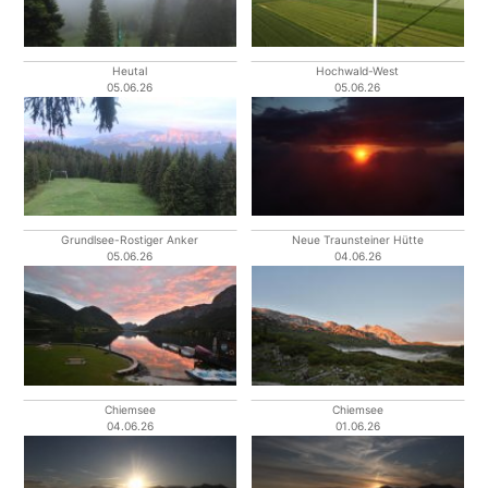
Heutal
Hochwald-West
05.06.26
05.06.26
Grundlsee-Rostiger Anker
Neue Traunsteiner Hütte
05.06.26
04.06.26
Chiemsee
Chiemsee
04.06.26
01.06.26