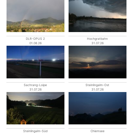
DLR-OPUS 2
Hochgratbahn
01.08.26
31.07.26
Sachrang-Loipe
Steinlingalm-Ost
31.07.26
31.07.26
Steinlingalm-Süd
Chiemsee