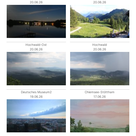
20.06.26
20.06.26
Hochwald-Ost
Hochwald
20.06.26
20.06.26
Deutsches Museum2
Chiemsee-Stöttham
19.06.26
17.06.26