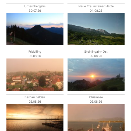
Unternbergalm
Neue Traunsteiner Hütte
30.07.26
04.08.26
Fridolfing
Steinlingalm-Ost
02.08.26
02.08.26
Bernau Felden
Chiemsee
02.08.26
02.08.26