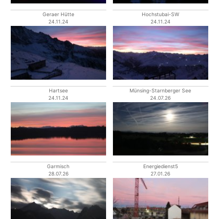
Geraer Hütte
Hochstubai-SW
24.11.24
24.11.24
Hartsee
Münsing-Starnberger See
24.11.24
24.07.26
Garmisch
Energiedienst5
28.07.26
27.01.26