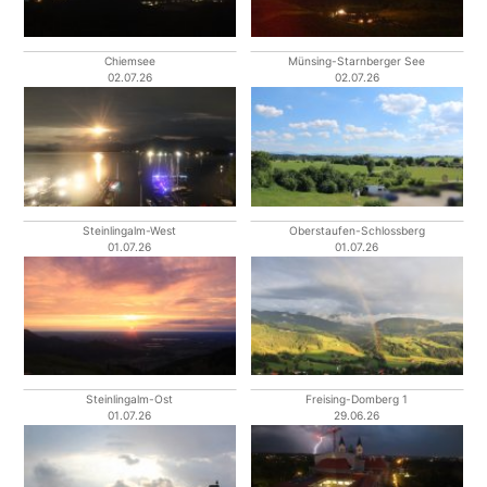
Chiemsee
Münsing-Starnberger See
02.07.26
02.07.26
Steinlingalm-West
Oberstaufen-Schlossberg
01.07.26
01.07.26
Steinlingalm-Ost
Freising-Domberg 1
01.07.26
29.06.26