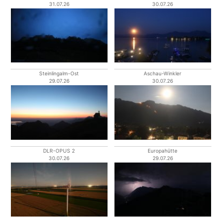
31.07.26
30.07.26
Steinlingalm-Ost
Aschau-Winkler
29.07.26
30.07.26
DLR-OPUS 2
Europahütte
30.07.26
29.07.26