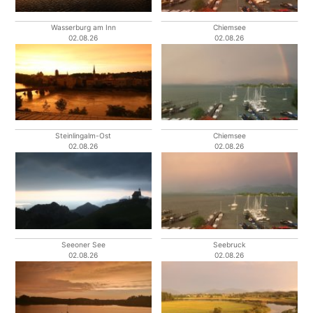
Wasserburg am Inn
Chiemsee
02.08.26
02.08.26
Steinlingalm-Ost
Chiemsee
02.08.26
02.08.26
Seeoner See
Seebruck
02.08.26
02.08.26