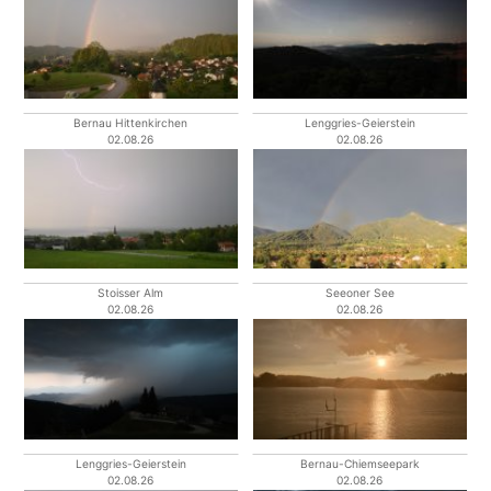
Bernau Hittenkirchen
Lenggries-Geierstein
02.08.26
02.08.26
Stoisser Alm
Seeoner See
02.08.26
02.08.26
Lenggries-Geierstein
Bernau-Chiemseepark
02.08.26
02.08.26