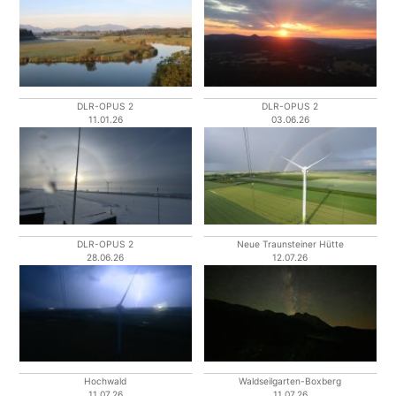
DLR-OPUS 2
DLR-OPUS 2
11.01.26
03.06.26
DLR-OPUS 2
Neue Traunsteiner Hütte
28.06.26
12.07.26
Hochwald
Waldseilgarten-Boxberg
11.07.26
11.07.26