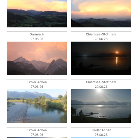
Garmisch
Chiemsee-Stöttham
27.06.26
28.06.26
Tiroler Achen
Chiemsee-Stöttham
27.06.26
27.06.26
Tiroler Achen
Tiroler Achen
27.06.26
26.06.26