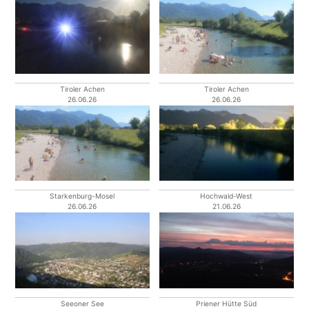
Tiroler Achen
Tiroler Achen
26.06.26
26.06.26
Starkenburg-Mosel
Hochwald-West
26.06.26
21.06.26
Seeoner See
Priener Hütte Süd