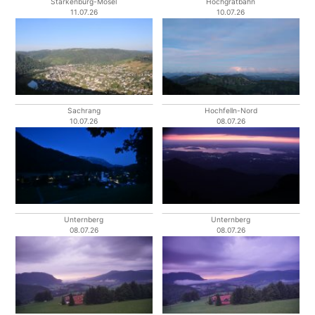
Starkenburg-Mosel
Hochgratbahn
11.07.26
10.07.26
Sachrang
Hochfelln-Nord
10.07.26
08.07.26
Unternberg
Unternberg
08.07.26
08.07.26