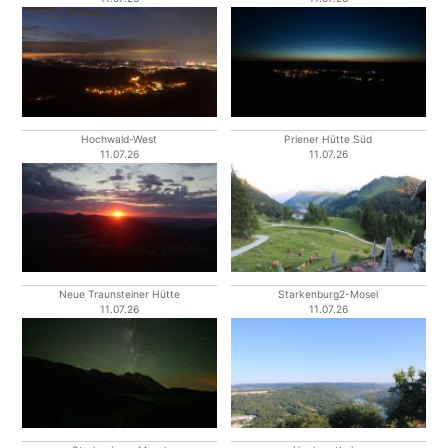
Hochwald-West
Priener Hütte Süd
11.07.26
11.07.26
Neue Traunsteiner Hütte
Starkenburg2-Mosel
11.07.26
11.07.26