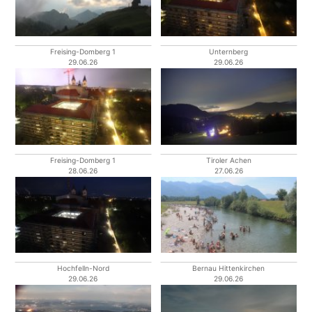
Freising-Domberg 1
Unternberg
29.06.26
29.06.26
Freising-Domberg 1
Tiroler Achen
28.06.26
27.06.26
Hochfelln-Nord
Bernau Hittenkirchen
29.06.26
29.06.26