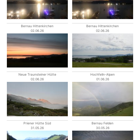
Bernau Hittenkirchen
Bernau Hittenkirchen
02.06.26
02.06.26
Neue Traunsteiner Hütte
Hochfelln-Alpen
02.06.26
01.06.26
Priener Hütte Süd
Bernau Felden
31.05.26
30.05.26