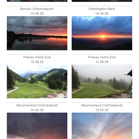
Bernau-Chiemseepark
Steinlingalm-West
14.06.26
14.06.26
Priener Hütte Süd
Priener Hütte Süd
13.06.26
12.06.26
Moormerland (Ostfriesland)
Moormerland (Ostfriesland)
14.05.26
15.05.26