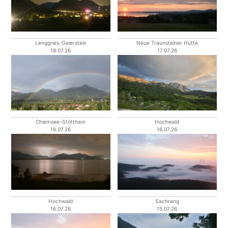
Lenggries-Geierstein
Neue Traunsteiner Hütte
18.07.26
17.07.26
Chiemsee-Stöttham
Hochwald
16.07.26
16.07.26
Hochwald
Sachrang
16.07.26
15.07.26