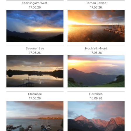
Steinlingalm-West
Bernau Felden
17.06.26
17.06.26
Seeoner See
Hochfelln-Nord
17.06.26
17.06.26
Chiemsee
Garmisch
17.06.26
16.06.26