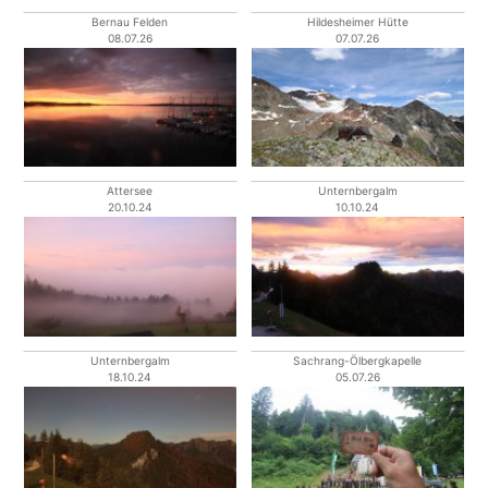
Bernau Felden
Hildesheimer Hütte
08.07.26
07.07.26
Attersee
Unternbergalm
20.10.24
10.10.24
Unternbergalm
Sachrang-Ölbergkapelle
18.10.24
05.07.26