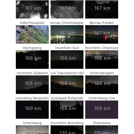
167 km
167 km
167 km
Adlerfressplatz
Bernau-Chiemseepark
Bernau-Felden
167 km
167 km
167 km
Hochgseng
Hochfelln-Süd
Hochfelln-Chiemsee
168 km
168 km
168 km
Hochfelln-Südwest
Neue Traunsteiner Hütte
Unternbergalm
168 km
169 km
169 km
Unternberg-Bergstation
Freizeitpark Ruhpolding
Unternberg-Live
169 km
169 km
169 km
Unternberg
Hochfelln-Bründling
Prienavera
169 km
170 km
170 km