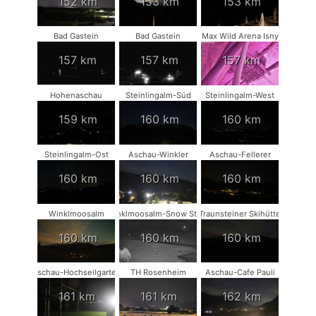
152 km
153 km
153 km
Bad Gastein
Bad Gastein
Max Wild Arena Isny
157 km
157 km
157 km
Hohenaschau
Steinlingalm-Süd
Steinlingalm-West
159 km
160 km
160 km
Steinlingalm-Ost
Aschau-Winkler
Aschau-Fellerer
160 km
160 km
160 km
Winklmoosalm
Winklmoosalm-Snow Stake
Traunsteiner Skihütte
160 km
160 km
160 km
Aschau-Hochseilgarten
TH Rosenheim
Aschau-Cafe Pauli
161 km
161 km
162 km