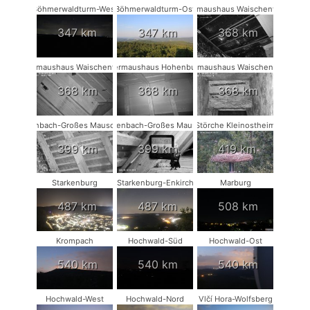
Böhmerwaldturm-West
Böhmerwaldturm-Ost
Fledermaushaus Waischenfeld #3
347 km
347 km
368 km
Fledermaushaus Waischenfeld #2
Fledermaushaus Hohenburg #1
Fledermaushaus Waischenfeld #1
368 km
368 km
368 km
Rodenbach-Großes Mausohr #2
Rodenbach-Großes Mausohr
Störche Kleinostheim
399 km
399 km
419 km
Starkenburg
Starkenburg-Enkirch
Marburg
487 km
487 km
508 km
Krompach
Hochwald-Süd
Hochwald-Ost
540 km
540 km
540 km
Hochwald-West
Hochwald-Nord
Vlčí Hora-Wolfsberg