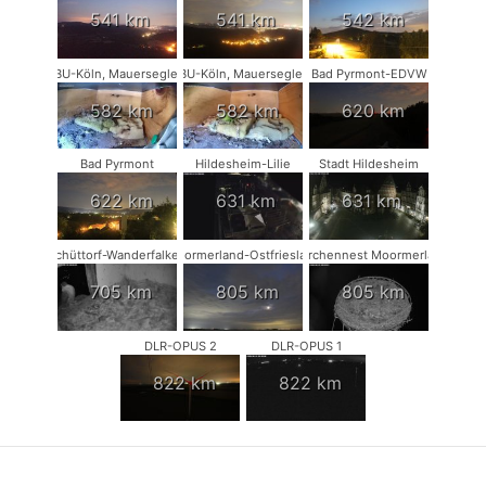
541 km
541 km
542 km
NABU-Köln, Mauersegler #1
NABU-Köln, Mauersegler #2
Bad Pyrmont-EDVW
582 km
582 km
620 km
Bad Pyrmont
Hildesheim-Lilie
Stadt Hildesheim
622 km
631 km
631 km
Schüttorf-Wanderfalken
Moormerland-Ostfriesland
Storchennest Moormerland
705 km
805 km
805 km
DLR-OPUS 2
DLR-OPUS 1
822 km
822 km