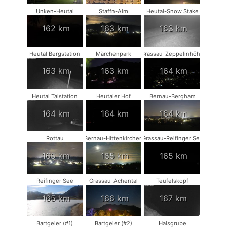
Unken-Heutal
Staffn-Alm
Heutal-Snow Stake
162 km
163 km
163 km
Heutal Bergstation
Märchenpark
Grassau-Zeppelinhöhe
163 km
163 km
164 km
Heutal Talstation
Heutaler Hof
Bernau-Bergham
164 km
164 km
164 km
Rottau
Bernau-Hittenkirchen
Grassau-Reifinger See
165 km
165 km
165 km
Reifinger See
Grassau-Achental
Teufelskopf
165 km
166 km
167 km
Bartgeier (#1)
Bartgeier (#2)
Halsgrube