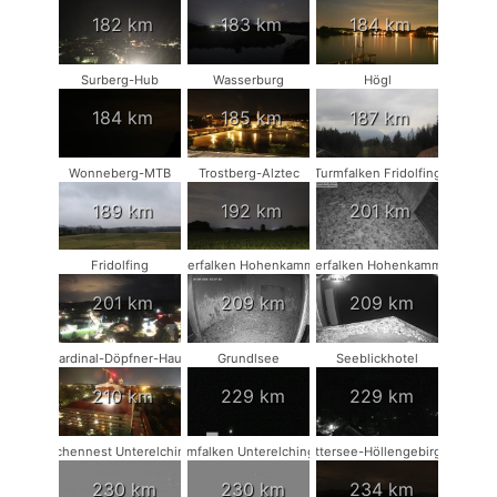
182 km
183 km
184 km
Surberg-Hub
Wasserburg
Högl
184 km
185 km
187 km
Wonneberg-MTB
Trostberg-Alztec
Turmfalken Fridolfing
189 km
192 km
201 km
Fridolfing
Wanderfalken Hohenkammer #1
Wanderfalken Hohenkammer #2
201 km
209 km
209 km
Kardinal-Döpfner-Haus
Grundlsee
Seeblickhotel
210 km
229 km
229 km
Storchennest Unterelchingen
Turmfalken Unterelchingen
Attersee-Höllengebirge
230 km
230 km
234 km