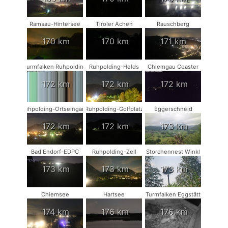
Ramsau-Hintersee
Tiroler Achen
Rauschberg
170 km
170 km
171 km
Turmfalken Ruhpolding
Ruhpolding-Helds
Chiemgau Coaster
172 km
172 km
172 km
Ruhpolding-Ortseingang
Ruhpolding-Golfplatz
Eggerschneid
172 km
172 km
173 km
Bad Endorf-EDPC
Ruhpolding-Zell
Storchennest Winkl
173 km
173 km
173 km
Chiemsee
Hartsee
Turmfalken Eggstätt
174 km
176 km
176 km