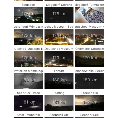
Siegsdorf
Siegsdorf-Störche
Siegsdorf-Turmfalken
177 km
178 km
178 km
Vachendorf-Wimpasing
Deutsches Museum-Südwest
Deutsches-Museum-NO
178 km
179 km
179 km
Deutsches-Museum-NW
Deutsches Museum
Chiemsee-Stöttham
179 km
179 km
179 km
Turmfalken Memmingen
Erlstätt
ChiemseeWinkel Seebruck
180 km
180 km
180 km
Seebruck-Hafen
Pfaffing
Stoißer Alm
181 km
181 km
182 km
Stadt Traunstein
Seebruck-Alz
Seeoner See