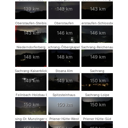
139 km
143 km
143 km
Oberstaufen-Steibis
Oberstaufen
Oberstaufen-Schlossberg
143 km
146 km
146 km
Niederndorferberg
Sachrang-Ölbergkapelle
Sachrang-Reichenau
148 km
148 km
149 km
Sachrang-Kaiserblick
Stoana Alm
Sachrang
149 km
149 km
150 km
Bad Feilnbach-Holzbau Eder
Spitzsteinhaus
Sachrang-Loipe
150 km
150 km
150 km
Münsing-Dr. Munzinger sport
Priener Hütte-West
Priener Hütte-Süd