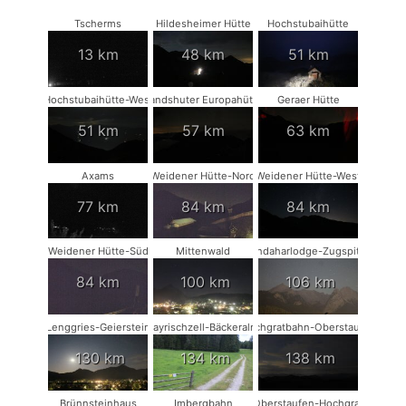
Tscherms
Hildesheimer Hütte
Hochstubaihütte
13 km
48 km
51 km
Hochstubaihütte-West
Landshuter Europahütte
Geraer Hütte
51 km
57 km
63 km
Axams
Weidener Hütte-Nord
Weidener Hütte-West
77 km
84 km
84 km
Weidener Hütte-Süd
Mittenwald
Kandaharlodge-Zugspitze
84 km
100 km
106 km
Lenggries-Geierstein
Bayrischzell-Bäckeralm
Hochgratbahn-Oberstaufen
130 km
134 km
138 km
Brünnsteinhaus
Imbergbahn
Oberstaufen-Hochgrat