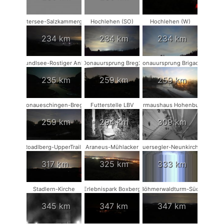
Attersee-Salzkammergut
Hochlehen (SO)
Hochlehen (W)
234 km
234 km
234 km
Grundlsee-Rostiger Anker
Donauursprung Breg2
Donauursprung Brigach
235 km
259 km
259 km
Donaueschingen-Breg2
Futterstelle LBV
Fledermaushaus Hohenburg #2
259 km
294 km
309 km
Roadlberg-UpperTrails
Araneus-Mühlacker
Mauersegler-Neunkirchen
317 km
325 km
333 km
Stadlern-Kirche
Erlebnispark Boxberg
Böhmerwaldturm-Süd
345 km
347 km
347 km