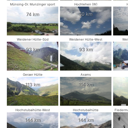
Münsing-Dr. Munzinger sport
Hochlehen (W)
74 km
80 km
Weidener Hütte-Süd
Weidener Hütte-West
Wei
93 km
93 km
Geraer Hütte
Axams
113 km
114 km
Hochstubaihütte-West
Hochstubaihütte
Flederm
144 km
144 km