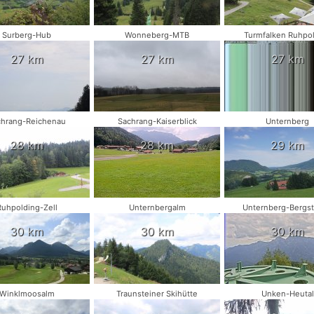
Surberg-Hub
Wonneberg-MTB
Turmfalken Ruhpo
27 km
27 km
27 km
chrang-Reichenau
Sachrang-Kaiserblick
Unternberg
28 km
28 km
29 km
Ruhpolding-Zell
Unternbergalm
Unternberg-Bergst
30 km
30 km
30 km
Winklmoosalm
Traunsteiner Skihütte
Unken-Heutal