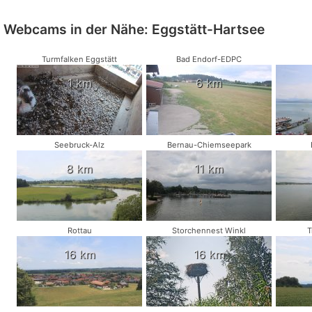
Webcams in der Nähe: Eggstätt-Hartsee
Turmfalken Eggstätt
Bad Endorf-EDPC
1 km
6 km
Seebruck-Alz
Bernau-Chiemseepark
8 km
11 km
Rottau
Storchennest Winkl
T
16 km
16 km