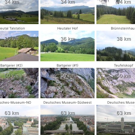
34 km
34 km
34 km
eutal Talstation
Heutaler Hof
Brünnsteinhau
36 km
36 km
38 km
Bartgeier (#2)
Bartgeier (#1)
Teufelskopf
50 km
50 km
50 km
sches-Museum-NO
Deutsches Museum-Südwest
Deutsches Mus
63 km
63 km
63 km