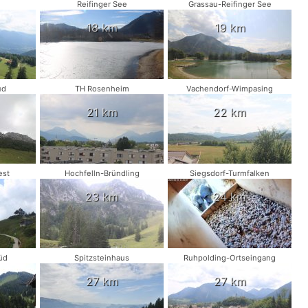
Reifinger See
Grassau-Reifinger See
18 km
19 km
üd
TH Rosenheim
Vachendorf-Wimpasing
21 km
22 km
est
Hochfelln-Bründling
Siegsdorf-Turmfalken
23 km
24 km
üd
Spitzsteinhaus
Ruhpolding-Ortseingang
27 km
27 km