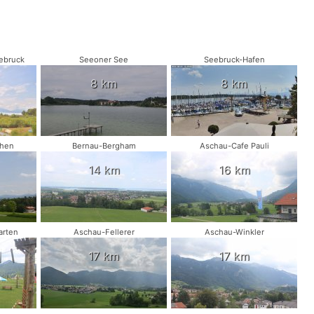
ebruck
Seeoner See
Seebruck-Hafen
8 km
8 km
chen
Bernau-Bergham
Aschau-Cafe Pauli
14 km
16 km
arten
Aschau-Fellerer
Aschau-Winkler
17 km
17 km