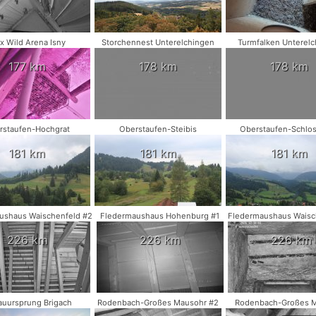
x Wild Arena Isny
Storchennest Unterelchingen
Turmfalken Unterel
177 km
178 km
178 km
rstaufen-Hochgrat
Oberstaufen-Steibis
Oberstaufen-Schlo
181 km
181 km
181 km
ushaus Waischenfeld #2
Fledermaushaus Hohenburg #1
Fledermaushaus Waisc
226 km
226 km
226 km
uursprung Brigach
Rodenbach-Großes Mausohr #2
Rodenbach-Großes 