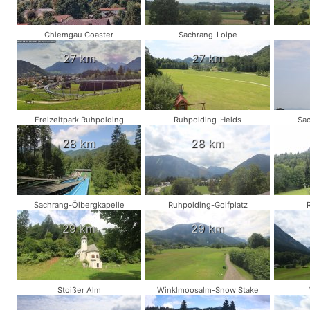
Chiemgau Coaster
Sachrang-Loipe
27 km
27 km
Freizeitpark Ruhpolding
Ruhpolding-Helds
Sa
28 km
28 km
Sachrang-Ölbergkapelle
Ruhpolding-Golfplatz
29 km
29 km
Stoißer Alm
Winklmoosalm-Snow Stake