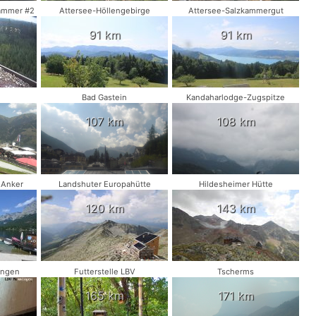
ammer #2
Attersee-Höllengebirge
Attersee-Salzkammergut
91 km
91 km
Bad Gastein
Kandaharlodge-Zugspitze
107 km
108 km
 Anker
Landshuter Europahütte
Hildesheimer Hütte
120 km
143 km
ingen
Futterstelle LBV
Tscherms
165 km
171 km