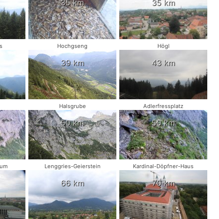
35 km
35 km
s
Hochgseng
Högl
39 km
43 km
Halsgrube
Adlerfressplatz
50 km
50 km
eum
Lenggries-Geierstein
Kardinal-Döpfner-Haus
66 km
70 km