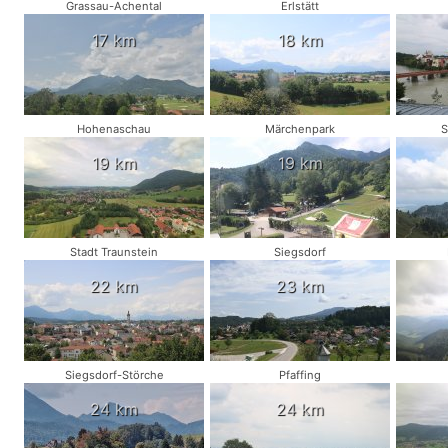
Grassau-Achental
Erlstätt
17 km
18 km
Hohenaschau
Märchenpark
S
19 km
19 km
Stadt Traunstein
Siegsdorf
22 km
23 km
Siegsdorf-Störche
Pfaffing
24 km
24 km