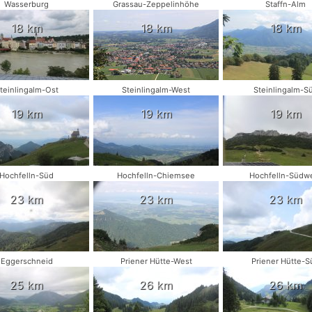
Wasserburg
Grassau-Zeppelinhöhe
Staffn-Alm
18 km
18 km
18 km
teinlingalm-Ost
Steinlingalm-West
Steinlingalm-S
19 km
19 km
19 km
Hochfelln-Süd
Hochfelln-Chiemsee
Hochfelln-Südw
23 km
23 km
23 km
Eggerschneid
Priener Hütte-West
Priener Hütte-S
25 km
26 km
26 km