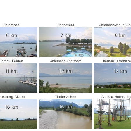
Chiemsee
Prienavera
ChiemseeWinkel Se
6 km
7 km
8 km
Bernau-Felden
Chiemsee-Stöttham
Bernau-Hittenkir
11 km
12 km
12 km
rostberg-Alztec
Tiroler Achen
Aschau-Hochseilg
16 km
16 km
17 km