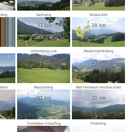
lding
Sachrang
Stoana Alm
27 km
28 km
Unternberg-Live
Niederndorferberg
29 km
29 km
ation
Rauschberg
Bad Feilnbach-Holzbau Eder
32 km
32 km
Turmfalken Fridolfing
Fridolfing