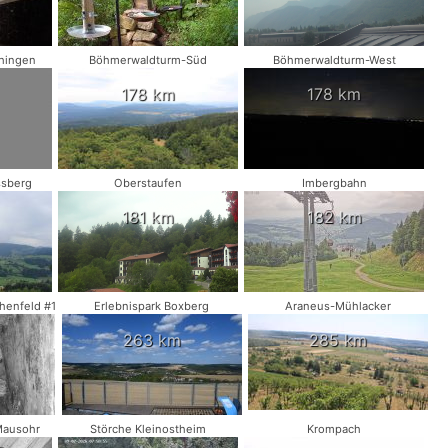
chingen
Böhmerwaldturm-Süd
Böhmerwaldturm-West
178 km
178 km
ssberg
Oberstaufen
Imbergbahn
181 km
182 km
henfeld #1
Erlebnispark Boxberg
Araneus-Mühlacker
263 km
285 km
Mausohr
Störche Kleinostheim
Krompach