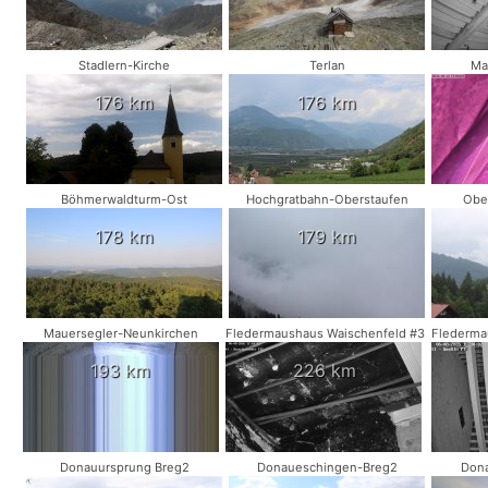
Stadlern-Kirche
Terlan
Ma
176 km
176 km
Böhmerwaldturm-Ost
Hochgratbahn-Oberstaufen
Obe
178 km
179 km
Mauersegler-Neunkirchen
Fledermaushaus Waischenfeld #3
Flederma
193 km
226 km
Donauursprung Breg2
Donaueschingen-Breg2
Dona