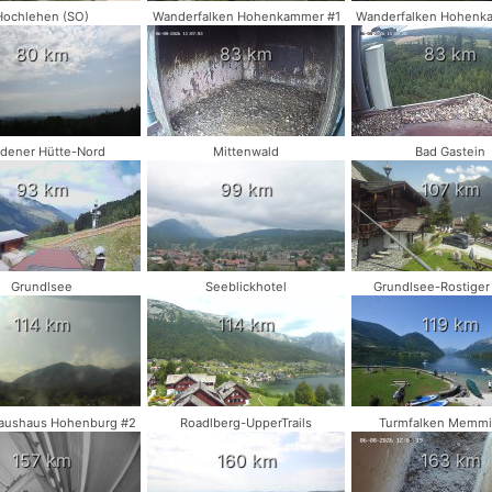
Hochlehen (SO)
Wanderfalken Hohenkammer #1
Wanderfalken Hohenk
80 km
83 km
83 km
dener Hütte-Nord
Mittenwald
Bad Gastein
93 km
99 km
107 km
Grundlsee
Seeblickhotel
Grundlsee-Rostiger
114 km
114 km
119 km
aushaus Hohenburg #2
Roadlberg-UpperTrails
Turmfalken Memm
157 km
160 km
163 km