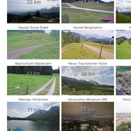
33 km
34 km
Heutal-Snow Stake
Heutal Bergstation
H
35 km
35 km
Bayrischzell-Bäckeralm
Neue Traunsteiner Hütte
43 km
46 km
Ramsau-Hintersee
Deutsches-Museum-NW
Deut
51 km
63 km