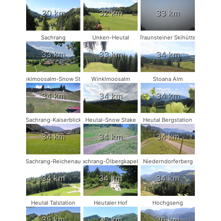
30 km
32 km
33 km
Sachrang
Unken-Heutal
Traunsteiner Skihütte
33 km
33 km
34 km
Winklmoosalm-Snow Stake
Winklmoosalm
Stoana Alm
34 km
34 km
34 km
Sachrang-Kaiserblick
Heutal-Snow Stake
Heutal Bergstation
34 km
34 km
34 km
Sachrang-Reichenau
Sachrang-Ölbergkapelle
Niederndorferberg
34 km
34 km
34 km
Heutal Talstation
Heutaler Hof
Hochgseng
35 km
35 km
36 km