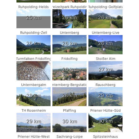
Ruhpolding-Helds
Freizeitpark Ruhpolding
Ruhpolding-Golfplatz
25 km
26 km
26 km
Ruhpolding-Zell
Unternberg
Unternberg-Live
26 km
26 km
26 km
Turmfalken Fridolfing
Fridolfing
Stoißer Alm
26 km
26 km
27 km
Unternbergalm
Unternberg-Bergstation
Rauschberg
28 km
28 km
29 km
TH Rosenheim
Pfaffing
Priener Hütte-Süd
29 km
30 km
30 km
Priener Hütte-West
Sachrang-Loipe
Spitzsteinhaus