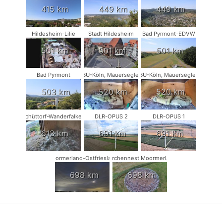
415 km
449 km
449 km
Hildesheim-Lilie
Stadt Hildesheim
Bad Pyrmont-EDVW
501 km
501 km
501 km
Bad Pyrmont
NABU-Köln, Mauersegler #1
NABU-Köln, Mauersegler #2
503 km
520 km
520 km
Schüttorf-Wanderfalken
DLR-OPUS 2
DLR-OPUS 1
613 km
691 km
691 km
Moormerland-Ostfriesland
Storchennest Moormerland
698 km
698 km