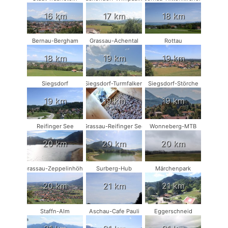
16 km
17 km
18 km
Bernau-Bergham
Grassau-Achental
Rottau
18 km
19 km
19 km
Siegsdorf
Siegsdorf-Turmfalken
Siegsdorf-Störche
19 km
19 km
19 km
Reifinger See
Grassau-Reifinger See
Wonneberg-MTB
20 km
20 km
20 km
Grassau-Zeppelinhöhe
Surberg-Hub
Märchenpark
20 km
21 km
21 km
Staffn-Alm
Aschau-Cafe Pauli
Eggerschneid