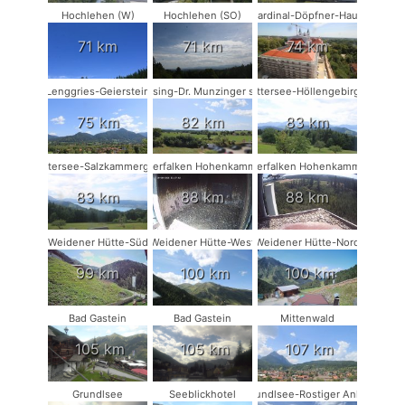
Hochlehen (W)
Hochlehen (SO)
Kardinal-Döpfner-Haus
71 km
71 km
74 km
Lenggries-Geierstein
Münsing-Dr. Munzinger sport
Attersee-Höllengebirge
75 km
82 km
83 km
Attersee-Salzkammergut
Wanderfalken Hohenkammer #1
Wanderfalken Hohenkammer #2
83 km
88 km
88 km
Weidener Hütte-Süd
Weidener Hütte-West
Weidener Hütte-Nord
99 km
100 km
100 km
Bad Gastein
Bad Gastein
Mittenwald
105 km
105 km
107 km
Grundlsee
Seeblickhotel
Grundlsee-Rostiger Anker