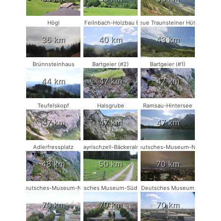
Högl
Bad Feilnbach-Holzbau Eder
Neue Traunsteiner Hütte
36 km
40 km
43 km
Brünnsteinhaus
Bartgeier (#2)
Bartgeier (#1)
44 km
47 km
47 km
Teufelskopf
Halsgrube
Ramsau-Hintersee
47 km
47 km
47 km
Adlerfressplatz
Bayrischzell-Bäckeralm
Deutsches-Museum-NW
48 km
50 km
70 km
Deutsches-Museum-NO
Deutsches Museum-Südwest
Deutsches Museum
70 km
70 km
70 km