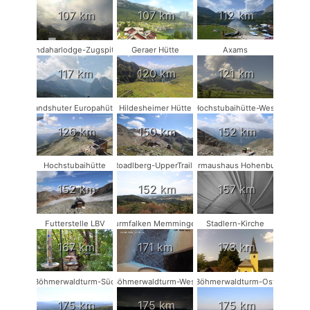
107 km
107 km
112 km
Kandaharlodge-Zugspitze
Geraer Hütte
Axams
117 km
120 km
121 km
Landshuter Europahütte
Hildesheimer Hütte
Hochstubaihütte-West
126 km
150 km
152 km
Hochstubaihütte
Roadlberg-UpperTrails
Fledermaushaus Hohenburg #2
152 km
152 km
157 km
Futterstelle LBV
Turmfalken Memmingen
Stadlern-Kirche
167 km
171 km
173 km
Böhmerwaldturm-Süd
Böhmerwaldturm-West
Böhmerwaldturm-Ost
175 km
175 km
175 km