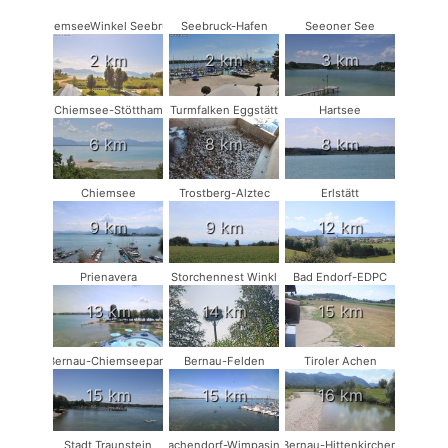
ChiemseeWinkel Seebruck
Seebruck-Hafen
Seeoner See
2 km
2 km
3 km
Chiemsee-Stöttham
Turmfalken Eggstätt
Hartsee
6 km
8 km
8 km
Chiemsee
Trostberg-Alztec
Erlstätt
9 km
9 km
12 km
Prienavera
Storchennest Winkl
Bad Endorf-EDPC
13 km
14 km
15 km
Bernau-Chiemseepark
Bernau-Felden
Tiroler Achen
15 km
15 km
16 km
Stadt Traunstein
Vachendorf-Wimpasing
Bernau-Hittenkirchen