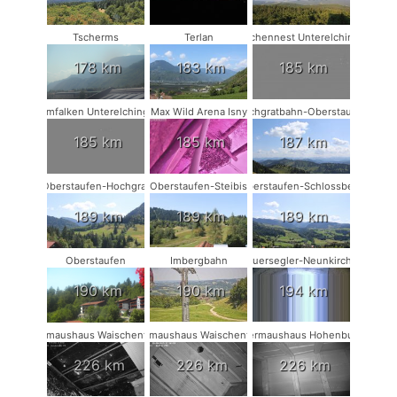
Tscherms
Terlan
Storchennest Unterelchingen
178 km
183 km
185 km
Turmfalken Unterelchingen
Max Wild Arena Isny
Hochgratbahn-Oberstaufen
185 km
185 km
187 km
Oberstaufen-Hochgrat
Oberstaufen-Steibis
Oberstaufen-Schlossberg
189 km
189 km
189 km
Oberstaufen
Imbergbahn
Mauersegler-Neunkirchen
190 km
190 km
194 km
Fledermaushaus Waischenfeld #3
Fledermaushaus Waischenfeld #2
Fledermaushaus Hohenburg #1
226 km
226 km
226 km