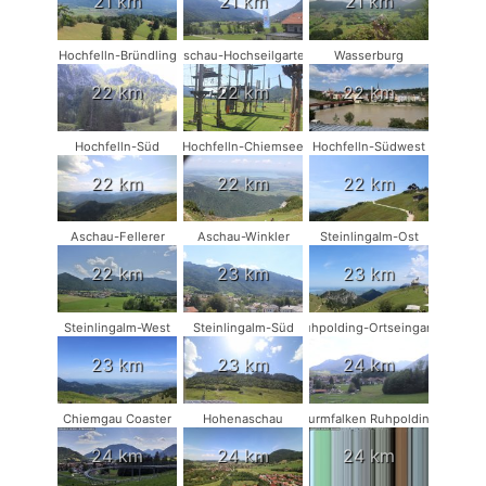
21 km
21 km
21 km
Hochfelln-Bründling
Aschau-Hochseilgarten
Wasserburg
22 km
22 km
22 km
Hochfelln-Süd
Hochfelln-Chiemsee
Hochfelln-Südwest
22 km
22 km
22 km
Aschau-Fellerer
Aschau-Winkler
Steinlingalm-Ost
22 km
23 km
23 km
Steinlingalm-West
Steinlingalm-Süd
Ruhpolding-Ortseingang
23 km
23 km
24 km
Chiemgau Coaster
Hohenaschau
Turmfalken Ruhpolding
24 km
24 km
24 km