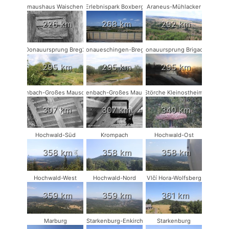
Fledermaushaus Waischenfeld #1
Erlebnispark Boxberg
Araneus-Mühlacker
226 km
268 km
292 km
Donauursprung Breg2
Donaueschingen-Breg2
Donauursprung Brigach
295 km
295 km
295 km
Rodenbach-Großes Mausohr #2
Rodenbach-Großes Mausohr
Störche Kleinostheim
307 km
307 km
340 km
Hochwald-Süd
Krompach
Hochwald-Ost
358 km
358 km
358 km
Hochwald-West
Hochwald-Nord
Vlčí Hora-Wolfsberg
359 km
359 km
361 km
Marburg
Starkenburg-Enkirch
Starkenburg