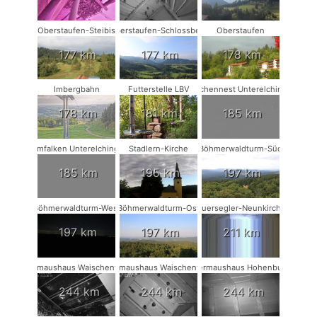
Oberstaufen-Steibis
Oberstaufen-Schlossberg
Oberstaufen
177 km
177 km
178 km
Imbergbahn
Futterstelle LBV
Storchennest Unterelchingen
178 km
181 km
185 km
Turmfalken Unterelchingen
Stadlern-Kirche
Böhmerwaldturm-Süd
185 km
195 km
197 km
Böhmerwaldturm-West
Böhmerwaldturm-Ost
Mauersegler-Neunkirchen
197 km
197 km
211 km
Fledermaushaus Waischenfeld #3
Fledermaushaus Waischenfeld #2
Fledermaushaus Hohenburg #1
244 km
244 km
244 km