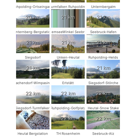
Ruhpolding-Ortseingang
Turmfalken Ruhpolding
Unternbergalm
20 km
21 km
21 km
Unternberg-Bergstation
ChiemseeWinkel Seebruck
Seebruck-Hafen
21 km
21 km
21 km
Siegsdorf
Unken-Heutal
Ruhpolding-Helds
21 km
21 km
21 km
Vachendorf-Wimpasing
Erlstätt
Siegsdorf-Störche
22 km
22 km
22 km
Siegsdorf-Turmfalken
Ruhpolding-Golfplatz
Heutal-Snow Stake
22 km
22 km
22 km
Heutal Bergstation
TH Rosenheim
Seebruck-Alz