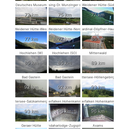
Deutsches Museum
Münsing-Dr. Munzinger sport
Weidener Hütte-Süd
72 km
75 km
77 km
Weidener Hütte-West
Weidener Hütte-Nord
Kardinal-Döpfner-Haus
77 km
77 km
85 km
Hochlehen (W)
Hochlehen (SO)
Mittenwald
85 km
85 km
89 km
Bad Gastein
Bad Gastein
Attersee-Höllengebirge
92 km
92 km
93 km
Attersee-Salzkammergut
Wanderfalken Hohenkammer #1
Wanderfalken Hohenkammer #2
93 km
96 km
96 km
Geraer Hütte
Kandaharlodge-Zugspitze
Axams