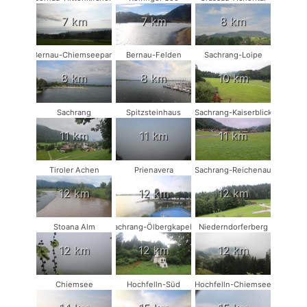
7 km
7 km
8 km
Bernau-Chiemseepark
Bernau-Felden
Sachrang-Loipe
8 km
8 km
10 km
Sachrang
Spitzsteinhaus
Sachrang-Kaiserblick
11 km
11 km
11 km
Tiroler Achen
Prienavera
Sachrang-Reichenau
12 km
12 km
12 km
Stoana Alm
Sachrang-Ölbergkapelle
Niederndorferberg
12 km
12 km
12 km
Chiemsee
Hochfelln-Süd
Hochfelln-Chiemsee