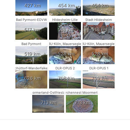
427 km
454 km
454 km
Bad Pyrmont-EDVW
Hildesheim-Lilie
Stadt Hildesheim
517 km
518 km
518 km
Bad Pyrmont
NABU-Köln, Mauersegler #1
NABU-Köln, Mauersegler #2
519 km
528 km
528 km
Schüttorf-Wanderfalken
DLR-OPUS 2
DLR-OPUS 1
626 km
708 km
709 km
Moormerland-Ostfriesland
Storchennest Moormerland
713 km
713 km