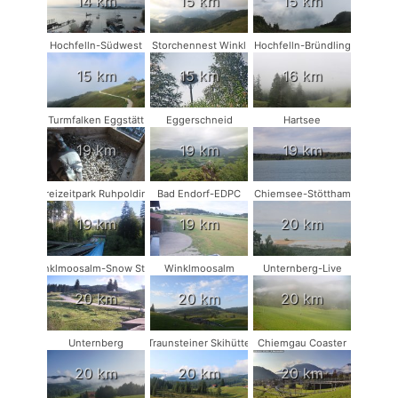
14 km
15 km
15 km
Hochfelln-Südwest
Storchennest Winkl
Hochfelln-Bründling
15 km
15 km
16 km
Turmfalken Eggstätt
Eggerschneid
Hartsee
19 km
19 km
19 km
Freizeitpark Ruhpolding
Bad Endorf-EDPC
Chiemsee-Stöttham
19 km
19 km
20 km
Winklmoosalm-Snow Stake
Winklmoosalm
Unternberg-Live
20 km
20 km
20 km
Unternberg
Traunsteiner Skihütte
Chiemgau Coaster
20 km
20 km
20 km