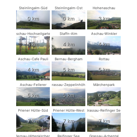
Steinlingalm-Süd
Steinlingalm-Ost
Hohenaschau
0 km
0 km
3 km
Aschau-Hochseilgarten
Staffn-Alm
Aschau-Winkler
4 km
4 km
4 km
Aschau-Cafe Pauli
Bernau-Bergham
Rottau
4 km
5 km
5 km
Aschau-Fellerer
Grassau-Zeppelinhöhe
Märchenpark
5 km
5 km
6 km
Priener Hütte-Süd
Priener Hütte-West
Grassau-Reifinger See
7 km
7 km
7 km
Bernau-Hittenkirchen
Reifinger See
Grassau-Achental