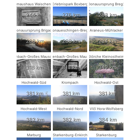
Fledermaushaus Waischenfeld #1
Erlebnispark Boxberg
Donauursprung Breg2
244 km
276 km
288 km
Donauursprung Brigach
Donaueschingen-Breg2
Araneus-Mühlacker
288 km
288 km
294 km
Rodenbach-Großes Mausohr #2
Rodenbach-Großes Mausohr
Störche Kleinostheim
318 km
318 km
349 km
Hochwald-Süd
Krompach
Hochwald-Ost
381 km
381 km
381 km
Hochwald-West
Hochwald-Nord
Vlčí Hora-Wolfsberg
382 km
382 km
384 km
Marburg
Starkenburg-Enkirch
Starkenburg