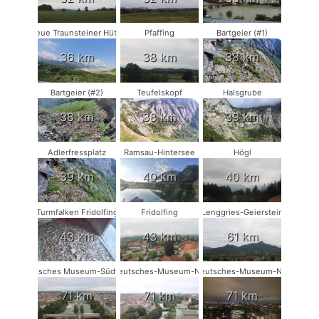
Neue Traunsteiner Hütte
Pfaffing
Bartgeier (#1)
36 km
38 km
38 km
Bartgeier (#2)
Teufelskopf
Halsgrube
38 km
38 km
39 km
Adlerfressplatz
Ramsau-Hintersee
Högl
39 km
40 km
40 km
Turmfalken Fridolfing
Fridolfing
Lenggries-Geierstein
43 km
43 km
61 km
Deutsches Museum-Südwest
Deutsches-Museum-NO
Deutsches-Museum-NW
71 km
71 km
71 km