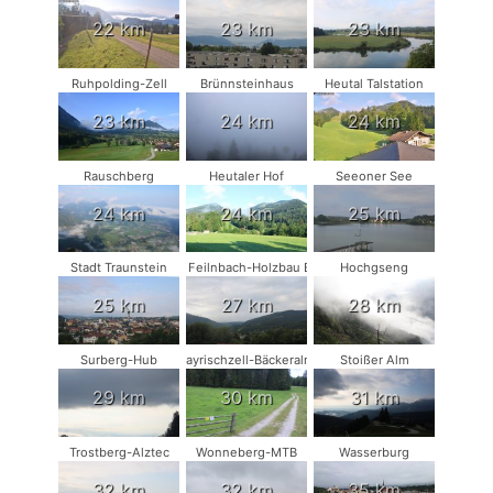
22 km
23 km
23 km
Ruhpolding-Zell
Brünnsteinhaus
Heutal Talstation
23 km
24 km
24 km
Rauschberg
Heutaler Hof
Seeoner See
24 km
24 km
25 km
Stadt Traunstein
Bad Feilnbach-Holzbau Eder
Hochgseng
25 km
27 km
28 km
Surberg-Hub
Bayrischzell-Bäckeralm
Stoißer Alm
29 km
30 km
31 km
Trostberg-Alztec
Wonneberg-MTB
Wasserburg
32 km
32 km
35 km