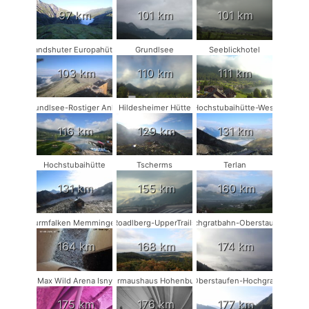
97 km
101 km
101 km
Landshuter Europahütte
Grundlsee
Seeblickhotel
103 km
110 km
111 km
Grundlsee-Rostiger Anker
Hildesheimer Hütte
Hochstubaihütte-West
116 km
129 km
131 km
Hochstubaihütte
Tscherms
Terlan
131 km
155 km
160 km
Turmfalken Memmingen
Roadlberg-UpperTrails
Hochgratbahn-Oberstaufen
164 km
168 km
174 km
Max Wild Arena Isny
Fledermaushaus Hohenburg #2
Oberstaufen-Hochgrat
175 km
176 km
177 km