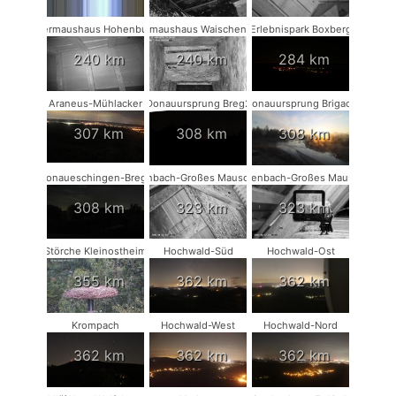
Fledermaushaus Hohenburg #1
Fledermaushaus Waischenfeld #1
Erlebnispark Boxberg
240 km
240 km
284 km
Araneus-Mühlacker
Donauursprung Breg2
Donauursprung Brigach
307 km
308 km
308 km
Donaueschingen-Breg2
Rodenbach-Großes Mausohr #2
Rodenbach-Großes Mausohr
308 km
323 km
323 km
Störche Kleinostheim
Hochwald-Süd
Hochwald-Ost
355 km
362 km
362 km
Krompach
Hochwald-West
Hochwald-Nord
362 km
362 km
362 km