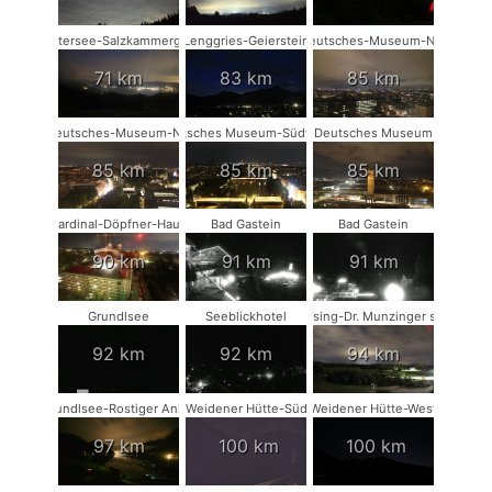
Attersee-Salzkammergut
Lenggries-Geierstein
Deutsches-Museum-NW
71 km
83 km
85 km
Deutsches-Museum-NO
Deutsches Museum-Südwest
Deutsches Museum
85 km
85 km
85 km
Kardinal-Döpfner-Haus
Bad Gastein
Bad Gastein
90 km
91 km
91 km
Grundlsee
Seeblickhotel
Münsing-Dr. Munzinger sport
92 km
92 km
94 km
Grundlsee-Rostiger Anker
Weidener Hütte-Süd
Weidener Hütte-West
97 km
100 km
100 km