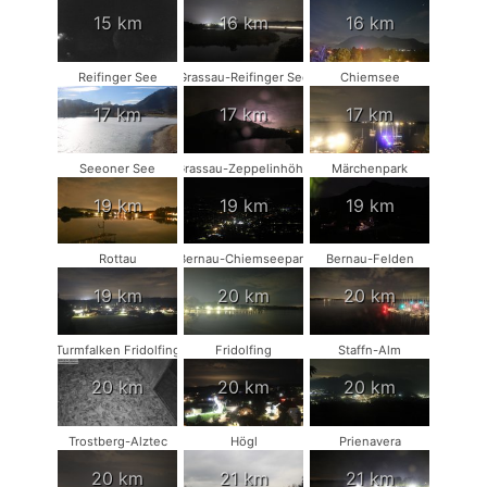
15 km
16 km
16 km
Reifinger See
Grassau-Reifinger See
Chiemsee
17 km
17 km
17 km
Seeoner See
Grassau-Zeppelinhöhe
Märchenpark
19 km
19 km
19 km
Rottau
Bernau-Chiemseepark
Bernau-Felden
19 km
20 km
20 km
Turmfalken Fridolfing
Fridolfing
Staffn-Alm
20 km
20 km
20 km
Trostberg-Alztec
Högl
Prienavera
20 km
21 km
21 km