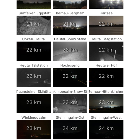
Turmfalken Eggstätt
Bernau-Bergham
Hartsee
21 km
21 km
22 km
Unken-Heutal
Heutal-Snow Stake
Heutal Bergstation
22 km
22 km
22 km
Heutal Talstation
Hochgseng
Heutaler Hof
22 km
22 km
22 km
Traunsteiner Skihütte
Winklmoosalm-Snow Stake
Bernau-Hittenkirchen
23 km
23 km
23 km
Winklmoosalm
Steinlingalm-Ost
Steinlingalm-West
23 km
24 km
24 km