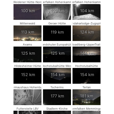
Weidener Hütte-Nord
Wanderfalken Hohenkammer #1
Wanderfalken Hohenkammer #2
100 km
103 km
104 km
Mittenwald
Geraer Hütte
Kandaharlodge-Zugspitze
113 km
119 km
124 km
Axams
Landshuter Europahütte
Roadlberg-UpperTrails
125 km
125 km
144 km
Hildesheimer Hütte
Hochstubaihütte-West
Hochstubaihütte
152 km
154 km
154 km
Fledermaushaus Hohenburg #2
Tscherms
Terlan
171 km
177 km
181 km
Futterstelle LBV
Stadlern-Kirche
Turmfalken Memmingen