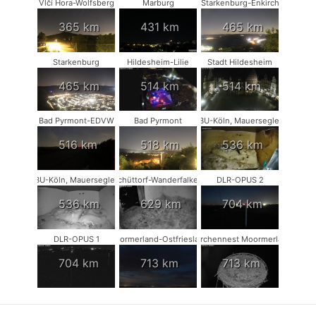
Vlčí Hora-Wolfsberg
Marburg
Starkenburg-Enkirch
365 km
431 km
465 km
Starkenburg
Hildesheim-Lilie
Stadt Hildesheim
465 km
514 km
514 km
Bad Pyrmont-EDVW
Bad Pyrmont
NABU-Köln, Mauersegler #1
516 km
518 km
536 km
NABU-Köln, Mauersegler #2
Schüttorf-Wanderfalken
DLR-OPUS 2
536 km
629 km
704 km
DLR-OPUS 1
Moormerland-Ostfriesland
Storchennest Moormerland
704 km
713 km
713 km