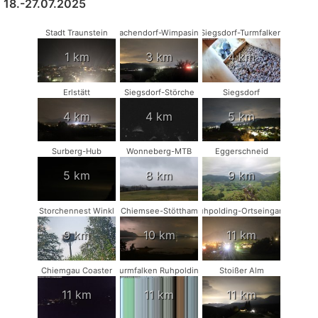
18.-27.07.2025
Stadt Traunstein
Vachendorf-Wimpasing
Siegsdorf-Turmfalken
1 km
3 km
4 km
Erlstätt
Siegsdorf-Störche
Siegsdorf
4 km
4 km
5 km
Surberg-Hub
Wonneberg-MTB
Eggerschneid
5 km
8 km
9 km
Storchennest Winkl
Chiemsee-Stöttham
Ruhpolding-Ortseingang
9 km
10 km
11 km
Chiemgau Coaster
Turmfalken Ruhpolding
Stoißer Alm
11 km
11 km
11 km