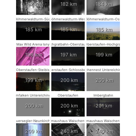
182 km
182 km
184 km
Böhmerwaldturm-Süd
Böhmerwaldturm-West
Böhmerwaldturm-Ost
185 km
185 km
185 km
Max Wild Arena Isny
Hochgratbahn-Oberstaufen
Oberstaufen-Hochgrat
196 km
197 km
199 km
Oberstaufen-Steibis
Oberstaufen-Schlossberg
Storchennest Unterelchingen
199 km
200 km
200 km
Turmfalken Unterelchingen
Oberstaufen
Imbergbahn
200 km
200 km
201 km
Mauersegler-Neunkirchen
Fledermaushaus Waischenfeld #3
Fledermaushaus Waischenfeld #2
209 km
240 km
240 km