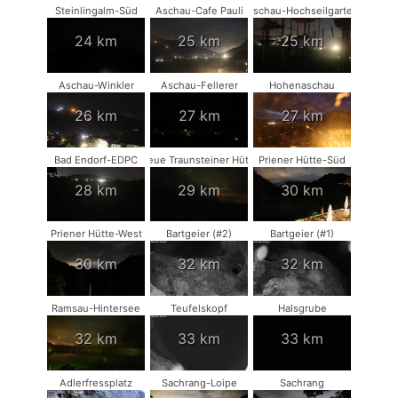
Steinlingalm-Süd
Aschau-Cafe Pauli
Aschau-Hochseilgarten
24 km
25 km
25 km
Aschau-Winkler
Aschau-Fellerer
Hohenaschau
26 km
27 km
27 km
Bad Endorf-EDPC
Neue Traunsteiner Hütte
Priener Hütte-Süd
28 km
29 km
30 km
Priener Hütte-West
Bartgeier (#2)
Bartgeier (#1)
30 km
32 km
32 km
Ramsau-Hintersee
Teufelskopf
Halsgrube
32 km
33 km
33 km
Adlerfressplatz
Sachrang-Loipe
Sachrang