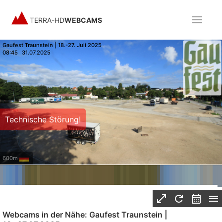
TERRA-HD
WEBCAMS
Gaufest Traunstein | 18.-27. Juli 2025
08:45
31.07.2025
Technische Störung!
600m
Webcams in der Nähe: Gaufest Traunstein |