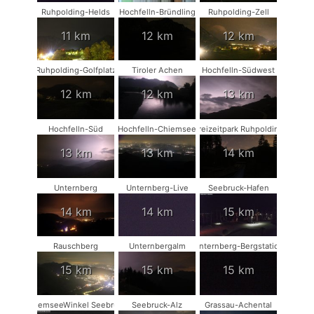
Ruhpolding-Helds
Hochfelln-Bründling
Ruhpolding-Zell
11 km
12 km
12 km
Ruhpolding-Golfplatz
Tiroler Achen
Hochfelln-Südwest
12 km
12 km
13 km
Hochfelln-Süd
Hochfelln-Chiemsee
Freizeitpark Ruhpolding
13 km
13 km
14 km
Unternberg
Unternberg-Live
Seebruck-Hafen
14 km
14 km
15 km
Rauschberg
Unternbergalm
Unternberg-Bergstation
15 km
15 km
15 km
ChiemseeWinkel Seebruck
Seebruck-Alz
Grassau-Achental