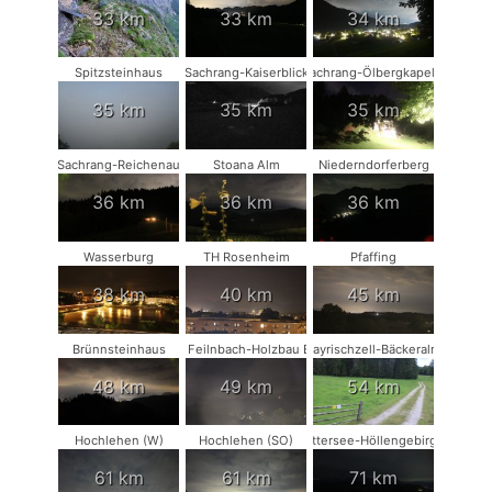
33 km
33 km
34 km
Spitzsteinhaus
Sachrang-Kaiserblick
Sachrang-Ölbergkapelle
35 km
35 km
35 km
Sachrang-Reichenau
Stoana Alm
Niederndorferberg
36 km
36 km
36 km
Wasserburg
TH Rosenheim
Pfaffing
38 km
40 km
45 km
Brünnsteinhaus
Bad Feilnbach-Holzbau Eder
Bayrischzell-Bäckeralm
48 km
49 km
54 km
Hochlehen (W)
Hochlehen (SO)
Attersee-Höllengebirge
61 km
61 km
71 km