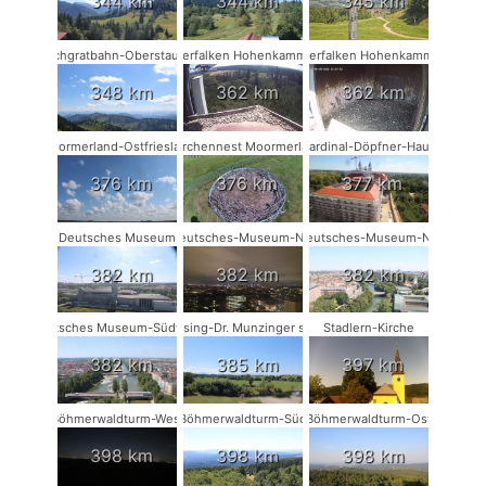
344 km
344 km
345 km
Hochgratbahn-Oberstaufen
Wanderfalken Hohenkammer #2
Wanderfalken Hohenkammer #1
348 km
362 km
362 km
Moormerland-Ostfriesland
Storchennest Moormerland
Kardinal-Döpfner-Haus
376 km
376 km
377 km
Deutsches Museum
Deutsches-Museum-NW
Deutsches-Museum-NO
382 km
382 km
382 km
Deutsches Museum-Südwest
Münsing-Dr. Munzinger sport
Stadlern-Kirche
382 km
385 km
397 km
Böhmerwaldturm-West
Böhmerwaldturm-Süd
Böhmerwaldturm-Ost
398 km
398 km
398 km