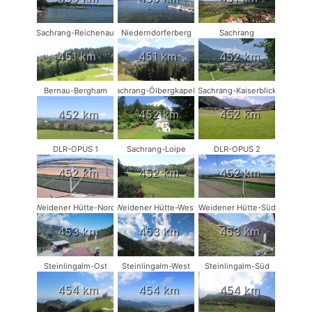
Sachrang-Reichenau
Niederndorferberg
Sachrang
451 km
451 km
452 km
Bernau-Bergham
Sachrang-Ölbergkapelle
Sachrang-Kaiserblick
452 km
452 km
452 km
DLR-OPUS 1
Sachrang-Loipe
DLR-OPUS 2
452 km
452 km
452 km
Weidener Hütte-Nord
Weidener Hütte-West
Weidener Hütte-Süd
453 km
453 km
453 km
Steinlingalm-Ost
Steinlingalm-West
Steinlingalm-Süd
454 km
454 km
454 km