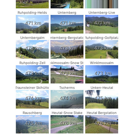
Ruhpolding-Helds
Unternberg
Unternberg-Live
471 km
471 km
471 km
Unternbergalm
Unternberg-Bergstation
Ruhpolding-Golfplatz
473 km
473 km
473 km
Ruhpolding-Zell
Winklmoosalm-Snow Stake
Winklmoosalm
473 km
473 km
473 km
Traunsteiner Skihütte
Tscherms
Unken-Heutal
474 km
474 km
475 km
Rauschberg
Heutal-Snow Stake
Heutal Bergstation
475 km
476 km
476 km