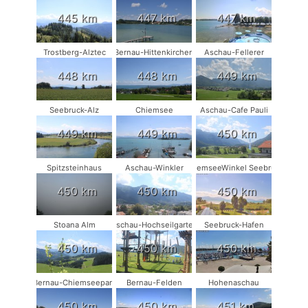
445 km
447 km
447 km
Trostberg-Alztec
Bernau-Hittenkirchen
Aschau-Fellerer
448 km
448 km
449 km
Seebruck-Alz
Chiemsee
Aschau-Cafe Pauli
449 km
449 km
450 km
Spitzsteinhaus
Aschau-Winkler
ChiemseeWinkel Seebruck
450 km
450 km
450 km
Stoana Alm
Aschau-Hochseilgarten
Seebruck-Hafen
450 km
450 km
450 km
Bernau-Chiemseepark
Bernau-Felden
Hohenaschau
450 km
450 km
451 km