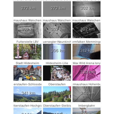
272 km
272 km
302 km
Fledermaushaus Waischenfeld #1
Fledermaushaus Waischenfeld #2
Fledermaushaus Waischenfeld #3
302 km
302 km
302 km
Futterstelle LBV
Mauersegler-Neunkirchen
Turmfalken Memmingen
304 km
306 km
312 km
Stadt Hildesheim
Hildesheim-Lilie
Max Wild Arena Isny
313 km
313 km
330 km
Oberstaufen-Schlossberg
Oberstaufen
Fledermaushaus Hohenburg #2
341 km
341 km
344 km
Oberstaufen-Hochgrat
Oberstaufen-Steibis
Imbergbahn