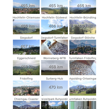
465 km
465 km
466 km
Hochfelln-Chiemsee
Hochfelln-Südwest
Hochfelln-Bründling
466 km
466 km
466 km
Siegsdorf
Siegsdorf-Turmfalken
Siegsdorf-Störche
467 km
467 km
467 km
Eggerschneid
Wonneberg-MTB
Turmfalken Fridolfing
468 km
468 km
469 km
Fridolfing
Surberg-Hub
Ruhpolding-Ortseingang
469 km
470 km
470 km
Chiemgau Coaster
Freizeitpark Ruhpolding
Turmfalken Ruhpolding
470 km
471 km
471 km