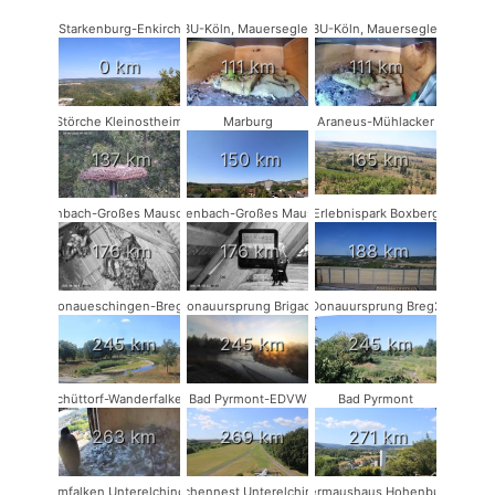
Starkenburg-Enkirch
NABU-Köln, Mauersegler #2
NABU-Köln, Mauersegler #1
0 km
111 km
111 km
Störche Kleinostheim
Marburg
Araneus-Mühlacker
137 km
150 km
165 km
Rodenbach-Großes Mausohr #2
Rodenbach-Großes Mausohr
Erlebnispark Boxberg
176 km
176 km
188 km
Donaueschingen-Breg2
Donauursprung Brigach
Donauursprung Breg2
245 km
245 km
245 km
Schüttorf-Wanderfalken
Bad Pyrmont-EDVW
Bad Pyrmont
263 km
269 km
271 km
Turmfalken Unterelchingen
Storchennest Unterelchingen
Fledermaushaus Hohenburg #1