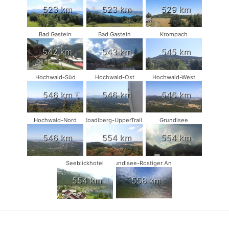
523 km
523 km
529 km
Bad Gastein
Bad Gastein
Krompach
542 km
543 km
545 km
Hochwald-Süd
Hochwald-Ost
Hochwald-West
546 km
546 km
546 km
Hochwald-Nord
Roadlberg-UpperTrails
Grundlsee
546 km
554 km
554 km
Seeblickhotel
Grundlsee-Rostiger Anker
554 km
558 km