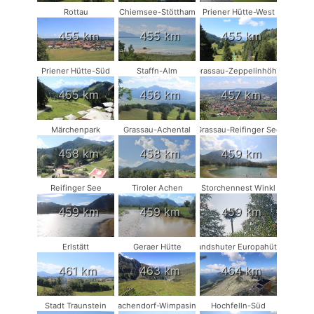
Rottau
Chiemsee-Stöttham
Priener Hütte-West
455 km
455 km
455 km
Priener Hütte-Süd
Staffn-Alm
Grassau-Zeppelinhöhe
455 km
456 km
457 km
Märchenpark
Grassau-Achental
Grassau-Reifinger See
458 km
458 km
459 km
Reifinger See
Tiroler Achen
Storchennest Winkl
459 km
459 km
459 km
Erlstätt
Geraer Hütte
Landshuter Europahütte
461 km
463 km
464 km
Stadt Traunstein
Vachendorf-Wimpasing
Hochfelln-Süd