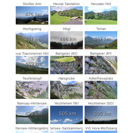
Stoißer Alm
Heutal Talstation
Heutaler Hof
476 km
477 km
478 km
Hochgseng
Högl
Terlan
481 km
486 km
487 km
Neue Traunsteiner Hütte
Bartgeier (#2)
Bartgeier (#1)
489 km
492 km
492 km
Teufelskopf
Halsgrube
Adlerfressplatz
492 km
492 km
493 km
Ramsau-Hintersee
Hochlehen (W)
Hochlehen (SO)
493 km
505 km
505 km
Attersee-Höllengebirge
Attersee-Salzkammergut
Vlčí Hora-Wolfsberg