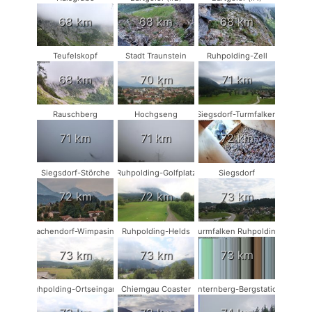
68 km
68 km
68 km
Teufelskopf
Stadt Traunstein
Ruhpolding-Zell
68 km
70 km
71 km
Rauschberg
Hochgseng
Siegsdorf-Turmfalken
71 km
71 km
72 km
Siegsdorf-Störche
Ruhpolding-Golfplatz
Siegsdorf
72 km
72 km
73 km
Vachendorf-Wimpasing
Ruhpolding-Helds
Turmfalken Ruhpolding
73 km
73 km
73 km
Ruhpolding-Ortseingang
Chiemgau Coaster
Unternberg-Bergstation