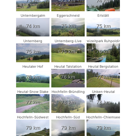
73 km
73 km
74 km
Unternbergalm
Eggerschneid
Erlstätt
74 km
75 km
75 km
Unternberg
Unternberg-Live
Freizeitpark Ruhpolding
75 km
75 km
76 km
Heutaler Hof
Heutal Talstation
Heutal Bergstation
76 km
76 km
77 km
Heutal-Snow Stake
Hochfelln-Bründling
Unken-Heutal
77 km
78 km
78 km
Hochfelln-Südwest
Hochfelln-Süd
Hochfelln-Chiemsee
79 km
79 km
79 km