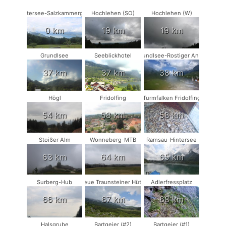
Attersee-Salzkammergut
Hochlehen (SO)
Hochlehen (W)
0 km
19 km
19 km
Grundlsee
Seeblickhotel
Grundlsee-Rostiger Anker
37 km
37 km
38 km
Högl
Fridolfing
Turmfalken Fridolfing
54 km
58 km
58 km
Stoißer Alm
Wonneberg-MTB
Ramsau-Hintersee
63 km
64 km
65 km
Surberg-Hub
Neue Traunsteiner Hütte
Adlerfressplatz
66 km
67 km
68 km
Halsgrube
Bartgeier (#2)
Bartgeier (#1)