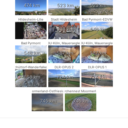
474 km
523 km
523 km
Hildesheim-Lilie
Stadt Hildesheim
Bad Pyrmont-EDVW
538 km
538 km
546 km
Bad Pyrmont
NABU-Köln, Mauersegler #1
NABU-Köln, Mauersegler #2
548 km
587 km
587 km
Schüttorf-Wanderfalken
DLR-OPUS 2
DLR-OPUS 1
668 km
724 km
724 km
Moormerland-Ostfriesland
Storchennest Moormerland
745 km
745 km