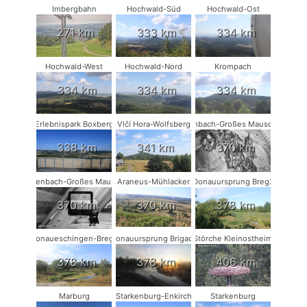
Imbergbahn
Hochwald-Süd
Hochwald-Ost
271 km
333 km
334 km
Hochwald-West
Hochwald-Nord
Krompach
334 km
334 km
334 km
Erlebnispark Boxberg
Vlčí Hora-Wolfsberg
Rodenbach-Großes Mausohr #2
338 km
341 km
370 km
Rodenbach-Großes Mausohr
Araneus-Mühlacker
Donauursprung Breg2
370 km
370 km
378 km
Donaueschingen-Breg2
Donauursprung Brigach
Störche Kleinostheim
378 km
378 km
406 km
Marburg
Starkenburg-Enkirch
Starkenburg