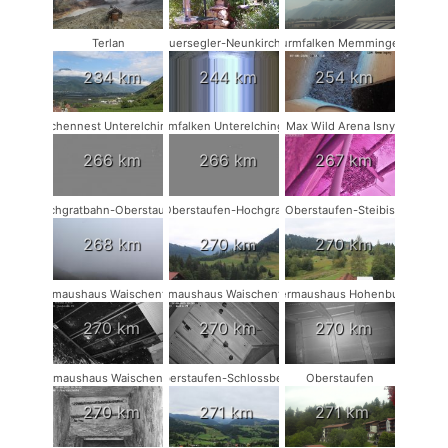
Terlan
Mauersegler-Neunkirchen
Turmfalken Memmingen
234 km
244 km
254 km
Storchennest Unterelchingen
Turmfalken Unterelchingen
Max Wild Arena Isny
266 km
266 km
267 km
Hochgratbahn-Oberstaufen
Oberstaufen-Hochgrat
Oberstaufen-Steibis
268 km
270 km
270 km
Fledermaushaus Waischenfeld #3
Fledermaushaus Waischenfeld #2
Fledermaushaus Hohenburg #1
270 km
270 km
270 km
Fledermaushaus Waischenfeld #1
Oberstaufen-Schlossberg
Oberstaufen
270 km
271 km
271 km