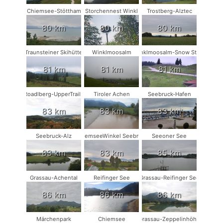
Chiemsee-Stöttham
Storchennest Winkl
Trostberg-Alztec
80 km
80 km
80 km
Traunsteiner Skihütte
Winklmoosalm
Winklmoosalm-Snow Stake
81 km
81 km
81 km
Roadlberg-UpperTrails
Tiroler Achen
Seebruck-Hafen
83 km
83 km
83 km
Seebruck-Alz
ChiemseeWinkel Seebruck
Seeoner See
83 km
83 km
85 km
Grassau-Achental
Reifinger See
Grassau-Reifinger See
86 km
86 km
86 km
Märchenpark
Chiemsee
Grassau-Zeppelinhöhe