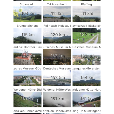
Stoana Alm
TH Rosenheim
Pfaffing
104 km
111 km
111 km
Brünnsteinhaus
Bad Feilnbach-Holzbau Eder
Bayrischzell-Bäckeralm
116 km
120 km
122 km
Kardinal-Döpfner-Haus
Deutsches-Museum-NW
Deutsches-Museum-NO
148 km
152 km
152 km
Deutsches Museum-Südwest
Deutsches Museum
Lenggries-Geierstein
152 km
152 km
154 km
Weidener Hütte-Süd
Weidener Hütte-West
Weidener Hütte-Nord
161 km
161 km
161 km
Wanderfalken Hohenkammer #1
Wanderfalken Hohenkammer #2
Münsing-Dr. Munzinger sport