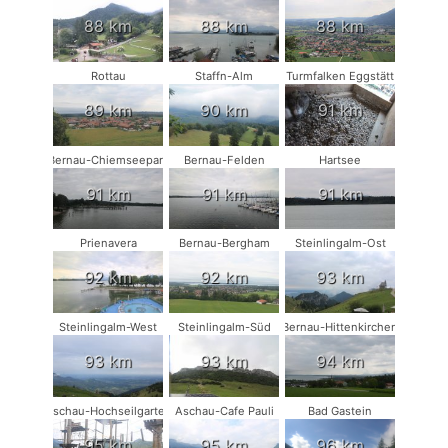
88 km
88 km
88 km
Rottau
Staffn-Alm
Turmfalken Eggstätt
89 km
90 km
91 km
Bernau-Chiemseepark
Bernau-Felden
Hartsee
91 km
91 km
91 km
Prienavera
Bernau-Bergham
Steinlingalm-Ost
92 km
92 km
93 km
Steinlingalm-West
Steinlingalm-Süd
Bernau-Hittenkirchen
93 km
93 km
94 km
Aschau-Hochseilgarten
Aschau-Cafe Pauli
Bad Gastein
95 km
95 km
96 km