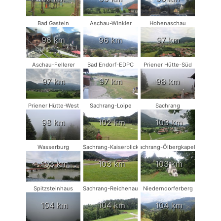
Bad Gastein
Aschau-Winkler
Hohenaschau
96 km
96 km
97 km
Aschau-Fellerer
Bad Endorf-EDPC
Priener Hütte-Süd
97 km
97 km
98 km
Priener Hütte-West
Sachrang-Loipe
Sachrang
98 km
102 km
103 km
Wasserburg
Sachrang-Kaiserblick
Sachrang-Ölbergkapelle
103 km
103 km
103 km
Spitzsteinhaus
Sachrang-Reichenau
Niederndorferberg
104 km
104 km
104 km