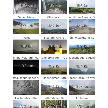
163 km
163 km
165 km
Geraer Hütte
Mittenwald
Landshuter Europahütte
177 km
182 km
183 km
Axams
Stadlern-Kirche
Böhmerwaldturm-Süd
190 km
191 km
192 km
Böhmerwaldturm-West
Böhmerwaldturm-Ost
Kandaharlodge-Zugspitze
192 km
192 km
194 km
Fledermaushaus Hohenburg #2
Hildesheimer Hütte
Hochstubaihütte-West
202 km
214 km
217 km
Hochstubaihütte
Futterstelle LBV
Tscherms
217 km
227 km
233 km