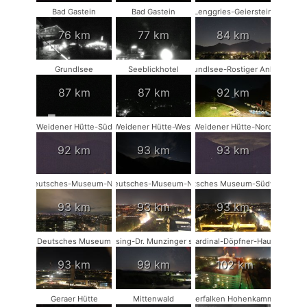
Bad Gastein
Bad Gastein
Lenggries-Geierstein
76 km
77 km
84 km
Grundlsee
Seeblickhotel
Grundlsee-Rostiger Anker
87 km
87 km
92 km
Weidener Hütte-Süd
Weidener Hütte-West
Weidener Hütte-Nord
92 km
93 km
93 km
Deutsches-Museum-NW
Deutsches-Museum-NO
Deutsches Museum-Südwest
93 km
93 km
93 km
Deutsches Museum
Münsing-Dr. Munzinger sport
Kardinal-Döpfner-Haus
93 km
99 km
102 km
Geraer Hütte
Mittenwald
Wanderfalken Hohenkammer #1