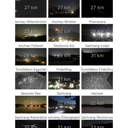
27 km
27 km
27 km
Bernau-Hittenkirchen
Aschau-Winkler
Prienavera
27 km
27 km
28 km
Aschau-Fellerer
Seebruck-Alz
Sachrang-Loipe
28 km
29 km
31 km
Turmfalken Eggstätt
Fridolfing
Turmfalken Fridolfing
31 km
31 km
31 km
Seeoner See
Sachrang
Hartsee
32 km
32 km
32 km
Sachrang-Kaiserblick
Sachrang-Ölbergkapelle
Sachrang-Reichenau
32 km
32 km
33 km