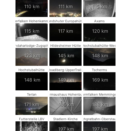
110 km
111 km
115 km
Wanderfalken Hohenkammer #2
Landshuter Europahütte
Axams
115 km
117 km
120 km
Kandaharlodge-Zugspitze
Hildesheimer Hütte
Hochstubaihütte-West
123 km
145 km
148 km
Hochstubaihütte
Roadlberg-UpperTrails
Tscherms
148 km
149 km
169 km
Terlan
Fledermaushaus Hohenburg #2
Turmfalken Memmingen
171 km
185 km
188 km
Futterstelle LBV
Stadlern-Kirche
Hochgratbahn-Oberstaufen
196 km
197 km
197 km