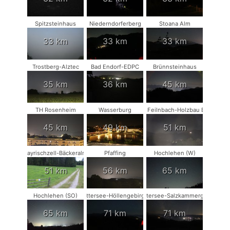
Spitzsteinhaus
Niederndorferberg
Stoana Alm
33 km
33 km
33 km
Trostberg-Alztec
Bad Endorf-EDPC
Brünnsteinhaus
35 km
36 km
45 km
TH Rosenheim
Wasserburg
Bad Feilnbach-Holzbau Eder
45 km
49 km
51 km
Bayrischzell-Bäckeralm
Pfaffing
Hochlehen (W)
51 km
56 km
65 km
Hochlehen (SO)
Attersee-Höllengebirge
Attersee-Salzkammergut
65 km
71 km
71 km