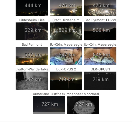
444 km
475 km
475 km
Hildesheim-Lilie
Stadt Hildesheim
Bad Pyrmont-EDVW
529 km
529 km
530 km
Bad Pyrmont
NABU-Köln, Mauersegler #1
NABU-Köln, Mauersegler #2
532 km
547 km
548 km
Schüttorf-Wanderfalken
DLR-OPUS 2
DLR-OPUS 1
642 km
718 km
719 km
Moormerland-Ostfriesland
Storchennest Moormerland
727 km
727 km