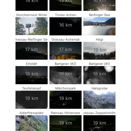
14 km
15 km
16 km
Storchennest Winkl
Tiroler Achen
Reifinger See
16 km
16 km
17 km
Grassau-Reifinger See
Grassau-Achental
Högl
17 km
17 km
18 km
Erlstätt
Bartgeier (#2)
Bartgeier (#1)
18 km
18 km
18 km
Teufelskopf
Märchenpark
Halsgrube
19 km
19 km
19 km
Adlerfressplatz
Ramsau-Hintersee
Grassau-Zeppelinhöhe
19 km
19 km
19 km