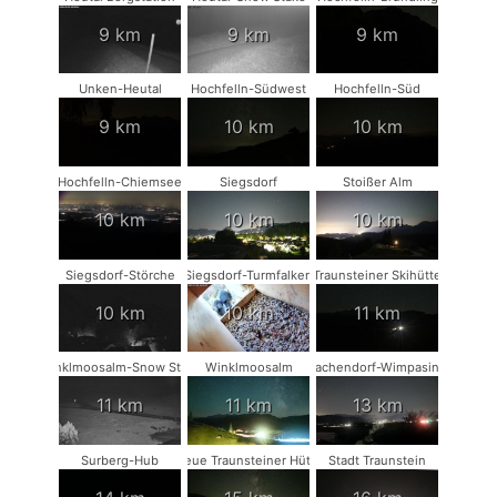
9 km
9 km
9 km
Unken-Heutal
Hochfelln-Südwest
Hochfelln-Süd
9 km
10 km
10 km
Hochfelln-Chiemsee
Siegsdorf
Stoißer Alm
10 km
10 km
10 km
Siegsdorf-Störche
Siegsdorf-Turmfalken
Traunsteiner Skihütte
10 km
10 km
11 km
Winklmoosalm-Snow Stake
Winklmoosalm
Vachendorf-Wimpasing
11 km
11 km
13 km
Surberg-Hub
Neue Traunsteiner Hütte
Stadt Traunstein