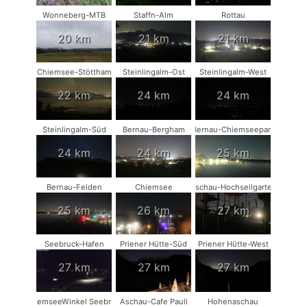
Wonneberg-MTB
Staffn-Alm
Rottau
20 km
21 km
21 km
Chiemsee-Stöttham
Steinlingalm-Ost
Steinlingalm-West
22 km
24 km
24 km
Steinlingalm-Süd
Bernau-Bergham
Bernau-Chiemseepark
24 km
24 km
25 km
Bernau-Felden
Chiemsee
Aschau-Hochseilgarten
25 km
26 km
27 km
Seebruck-Hafen
Priener Hütte-Süd
Priener Hütte-West
27 km
27 km
27 km
ChiemseeWinkel Seebruck
Aschau-Cafe Pauli
Hohenaschau