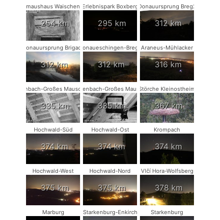
Fledermaushaus Waischenfeld #1
Erlebnispark Boxberg
Donauursprung Breg2
254 km
295 km
312 km
Donauursprung Brigach
Donaueschingen-Breg2
Araneus-Mühlacker
312 km
312 km
316 km
Rodenbach-Großes Mausohr #2
Rodenbach-Großes Mausohr
Störche Kleinostheim
335 km
335 km
367 km
Hochwald-Süd
Hochwald-Ost
Krompach
374 km
374 km
374 km
Hochwald-West
Hochwald-Nord
Vlčí Hora-Wolfsberg
375 km
375 km
378 km
Marburg
Starkenburg-Enkirch
Starkenburg