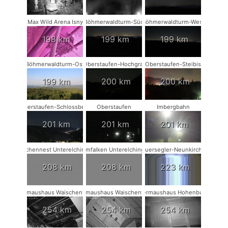
Max Wild Arena Isny
Böhmerwaldturm-Süd
Böhmerwaldturm-West
198 km
199 km
199 km
Böhmerwaldturm-Ost
Oberstaufen-Hochgrat
Oberstaufen-Steibis
199 km
200 km
200 km
Oberstaufen-Schlossberg
Oberstaufen
Imbergbahn
201 km
201 km
201 km
Storchennest Unterelchingen
Turmfalken Unterelchingen
Mauersegler-Neunkirchen
208 km
208 km
223 km
Fledermaushaus Waischenfeld #3
Fledermaushaus Waischenfeld #2
Fledermaushaus Hohenburg #1
254 km
254 km
254 km