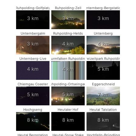
Ruhpolding-Golfplatz
Ruhpolding-Zell
Unternberg-Bergstation
3 km
3 km
3 km
Unternbergalm
Ruhpolding-Helds
Unternberg
3 km
4 km
4 km
Unternberg-Live
Turmfalken Ruhpolding
Freizeitpark Ruhpolding
4 km
4 km
5 km
Chiemgau Coaster
Ruhpolding-Ortseingang
Eggerschneid
5 km
5 km
7 km
Hochgseng
Heutaler Hof
Heutal Talstation
8 km
8 km
8 km
Heutal Bergstation
Heutal-Snow Stake
Hochfelln-Bründling