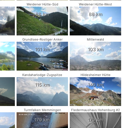
Weidener Hütte-Süd
Weidener Hütte-West
88 km
88 km
Grundlsee-Rostiger Anker
Mittenwald
101 km
103 km
Kandaharlodge-Zugspitze
Hildesheimer Hütte
115 km
140 km
Turmfalken Memmingen
Fledermaushaus Hohenburg #2
179 km
179 km