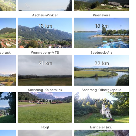
Aschau-Winkler
Prienavera
18 km
18 km
ebruck
Wonneberg-MTB
Seebruck-Alz
21 km
22 km
Sachrang-Kaiserblick
Sachrang-Ölbergkapelle
24 km
25 km
Högl
Bartgeier (#2)