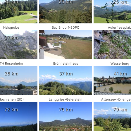
25 km
25 km
25 km
Halsgrube
Bad Endorf-EDPC
Adlerfressplat
27 km
27 km
27 km
TH Rosenheim
Brünnsteinhaus
Wasserburg
36 km
37 km
41 km
Hochlehen (SO)
Lenggries-Geierstein
Attersee-Höllenge
72 km
75 km
79 km