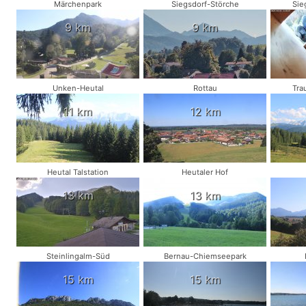
Märchenpark
Siegsdorf-Störche
Sie
9 km
9 km
Unken-Heutal
Rottau
Tra
11 km
12 km
Heutal Talstation
Heutaler Hof
13 km
13 km
Steinlingalm-Süd
Bernau-Chiemseepark
15 km
15 km