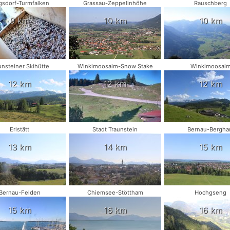
gsdorf-Turmfalken
Grassau-Zeppelinhöhe
Rauschberg
9 km
10 km
10 km
unsteiner Skihütte
Winklmoosalm-Snow Stake
Winklmoosal
12 km
12 km
12 km
Erlstätt
Stadt Traunstein
Bernau-Bergh
13 km
14 km
15 km
Bernau-Felden
Chiemsee-Stöttham
Hochgseng
15 km
16 km
16 km