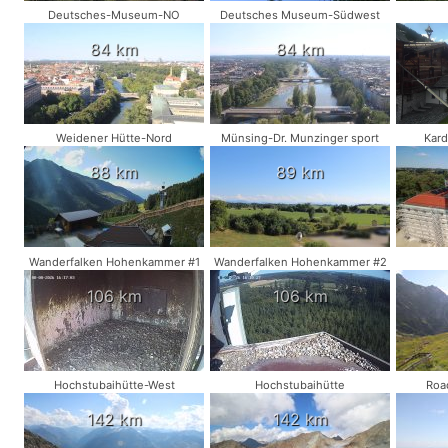
Deutsches-Museum-NO
Deutsches Museum-Südwest
84 km
84 km
Weidener Hütte-Nord
Münsing-Dr. Munzinger sport
Kard
88 km
89 km
Wanderfalken Hohenkammer #1
Wanderfalken Hohenkammer #2
106 km
106 km
Hochstubaihütte-West
Hochstubaihütte
Roa
142 km
142 km