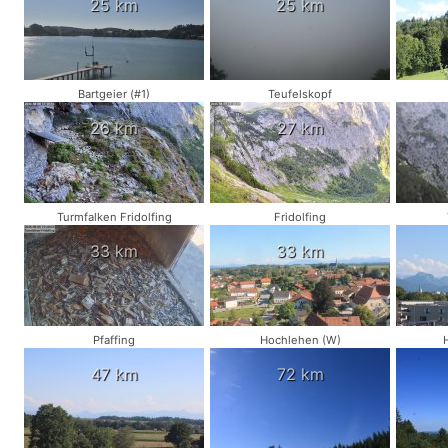
25 km
25 km
Bartgeier (#1)
Teufelskopf
26 km
27 km
Turmfalken Fridolfing
Fridolfing
33 km
33 km
Pfaffing
Hochlehen (W)
47 km
72 km