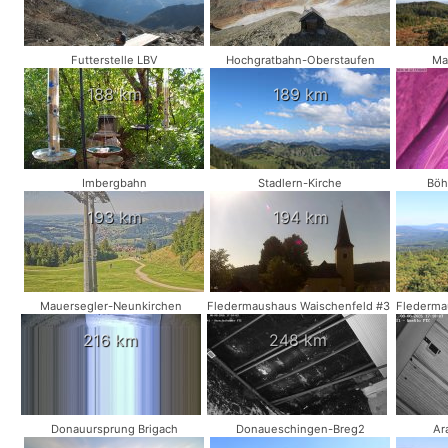
Futterstelle LBV
Hochgratbahn-Oberstaufen
Ma
188 km
189 km
Imbergbahn
Stadlern-Kirche
Böh
193 km
194 km
Mauersegler-Neunkirchen
Fledermaushaus Waischenfeld #3
Flederma
216 km
248 km
Donauursprung Brigach
Donaueschingen-Breg2
Ar