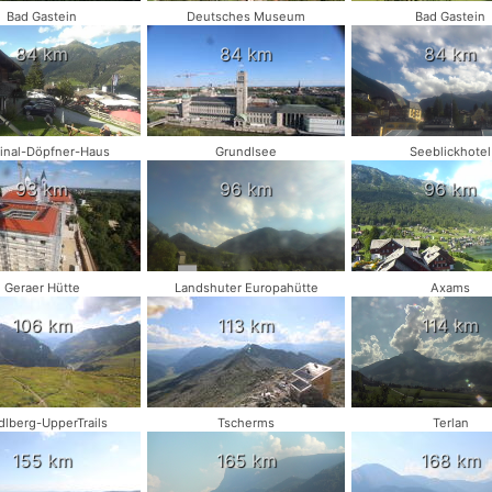
Bad Gastein
Deutsches Museum
Bad Gastein
84 km
84 km
84 km
inal-Döpfner-Haus
Grundlsee
Seeblickhotel
93 km
96 km
96 km
Geraer Hütte
Landshuter Europahütte
Axams
106 km
113 km
114 km
dlberg-UpperTrails
Tscherms
Terlan
155 km
165 km
168 km