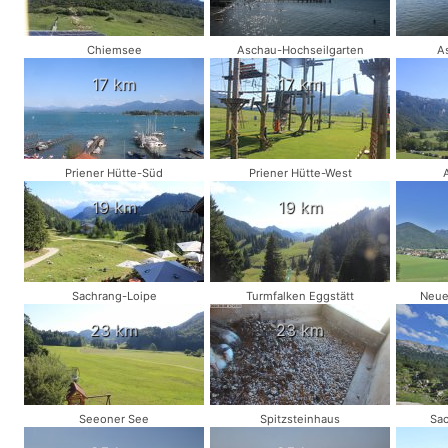
Chiemsee
Aschau-Hochseilgarten
A
17 km
17 km
Priener Hütte-Süd
Priener Hütte-West
19 km
19 km
Sachrang-Loipe
Turmfalken Eggstätt
Neue
23 km
23 km
Seeoner See
Spitzsteinhaus
Sa