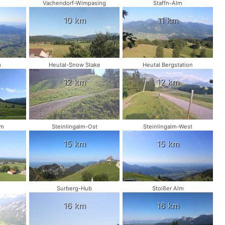
Vachendorf-Wimpasing
Staffn-Alm
10 km
11 km
m
Heutal-Snow Stake
Heutal Bergstation
12 km
12 km
am
Steinlingalm-Ost
Steinlingalm-West
15 km
15 km
Surberg-Hub
Stoißer Alm
16 km
16 km