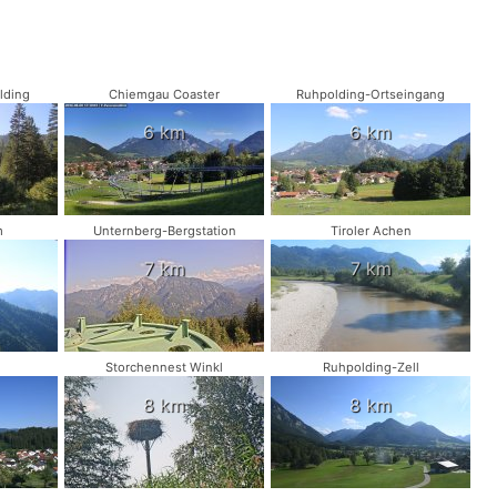
lding
Chiemgau Coaster
Ruhpolding-Ortseingang
6 km
6 km
m
Unternberg-Bergstation
Tiroler Achen
7 km
7 km
Storchennest Winkl
Ruhpolding-Zell
8 km
8 km