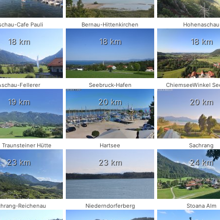
schau-Cafe Pauli
Bernau-Hittenkirchen
Hohenaschau
18 km
18 km
18 km
Aschau-Fellerer
Seebruck-Hafen
ChiemseeWinkel Se
19 km
20 km
20 km
 Traunsteiner Hütte
Hartsee
Sachrang
23 km
23 km
24 km
chrang-Reichenau
Niederndorferberg
Stoana Alm