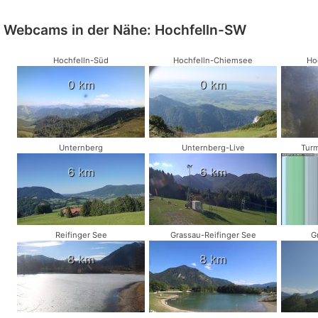
Webcams in der Nähe: Hochfelln-SW
Hochfelln-Süd
Hochfelln-Chiemsee
Ho
0 km
0 km
Unternberg
Unternberg-Live
Turm
6 km
6 km
Reifinger See
Grassau-Reifinger See
G
8 km
8 km