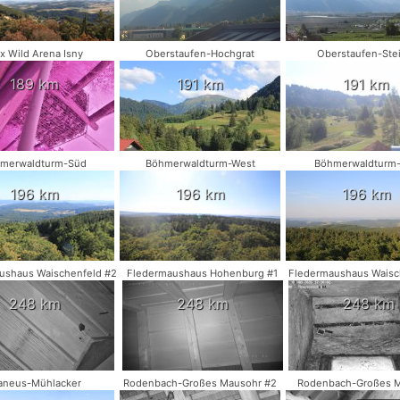
x Wild Arena Isny
Oberstaufen-Hochgrat
Oberstaufen-Stei
189 km
191 km
191 km
merwaldturm-Süd
Böhmerwaldturm-West
Böhmerwaldturm
196 km
196 km
196 km
ushaus Waischenfeld #2
Fledermaushaus Hohenburg #1
Fledermaushaus Waisc
248 km
248 km
248 km
aneus-Mühlacker
Rodenbach-Großes Mausohr #2
Rodenbach-Großes 