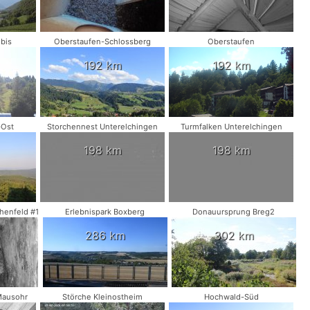
bis
Oberstaufen-Schlossberg
Oberstaufen
192 km
192 km
-Ost
Storchennest Unterelchingen
Turmfalken Unterelchingen
198 km
198 km
henfeld #1
Erlebnispark Boxberg
Donauursprung Breg2
286 km
302 km
Mausohr
Störche Kleinostheim
Hochwald-Süd