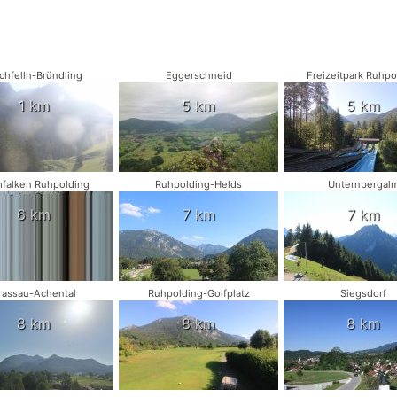
chfelln-Bründling
Eggerschneid
Freizeitpark Ruhpo
1 km
5 km
5 km
falken Ruhpolding
Ruhpolding-Helds
Unternbergal
6 km
7 km
7 km
rassau-Achental
Ruhpolding-Golfplatz
Siegsdorf
8 km
8 km
8 km