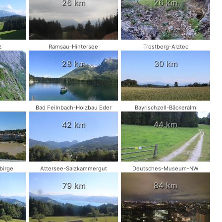
26 km
26 km
z
Ramsau-Hintersee
Trostberg-Alztec
28 km
30 km
Bad Feilnbach-Holzbau Eder
Bayrischzell-Bäckeralm
42 km
44 km
birge
Attersee-Salzkammergut
Deutsches-Museum-NW
79 km
84 km