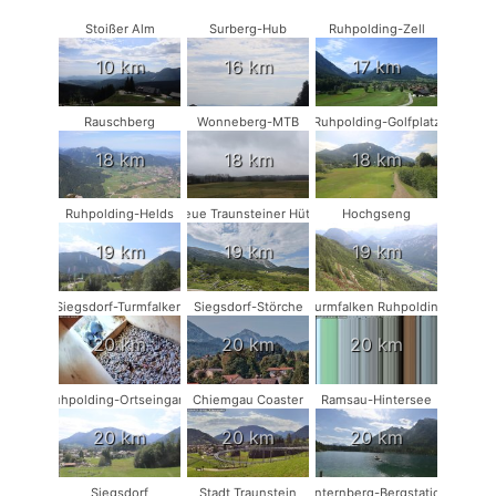
Stoißer Alm
Surberg-Hub
Ruhpolding-Zell
10 km
16 km
17 km
Rauschberg
Wonneberg-MTB
Ruhpolding-Golfplatz
18 km
18 km
18 km
Ruhpolding-Helds
Neue Traunsteiner Hütte
Hochgseng
19 km
19 km
19 km
Siegsdorf-Turmfalken
Siegsdorf-Störche
Turmfalken Ruhpolding
20 km
20 km
20 km
Ruhpolding-Ortseingang
Chiemgau Coaster
Ramsau-Hintersee
20 km
20 km
20 km
Siegsdorf
Stadt Traunstein
Unternberg-Bergstation