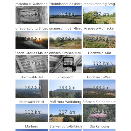
Fledermaushaus Waischenfeld #1
Erlebnispark Boxberg
Donauursprung Breg2
256 km
304 km
327 km
Donauursprung Brigach
Donaueschingen-Breg2
Araneus-Mühlacker
328 km
328 km
328 km
Rodenbach-Großes Mausohr #2
Rodenbach-Großes Mausohr
Hochwald-Süd
342 km
342 km
362 km
Hochwald-Ost
Krompach
Hochwald-West
362 km
363 km
363 km
Hochwald-Nord
Vlčí Hora-Wolfsberg
Störche Kleinostheim
363 km
367 km
375 km
Marburg
Starkenburg-Enkirch
Starkenburg