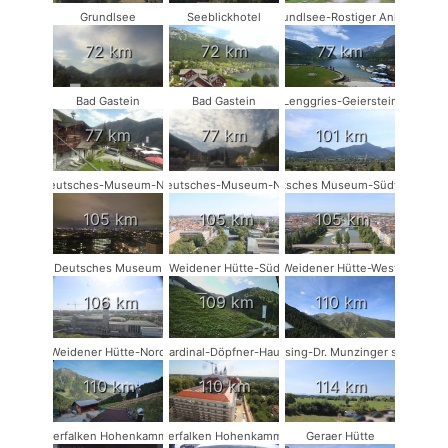
Grundlsee
Seeblickhotel
Grundlsee-Rostiger Anker
72 km
72 km
77 km
Bad Gastein
Bad Gastein
Lenggries-Geierstein
77 km
77 km
101 km
Deutsches-Museum-NW
Deutsches-Museum-NO
Deutsches Museum-Südwest
105 km
105 km
105 km
Deutsches Museum
Weidener Hütte-Süd
Weidener Hütte-West
106 km
109 km
110 km
Weidener Hütte-Nord
Kardinal-Döpfner-Haus
Münsing-Dr. Munzinger sport
110 km
110 km
114 km
Wanderfalken Hohenkammer #1
Wanderfalken Hohenkammer #2
Geraer Hütte