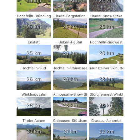
24 km
24 km
24 km
Hochfelln-Bründling
Heutal Bergstation
Heutal-Snow Stake
25 km
25 km
25 km
Erlstätt
Unken-Heutal
Hochfelln-Südwest
25 km
26 km
26 km
Hochfelln-Süd
Hochfelln-Chiemsee
Traunsteiner Skihütte
26 km
26 km
28 km
Winklmoosalm
Winklmoosalm-Snow Stake
Storchennest Winkl
28 km
28 km
28 km
Tiroler Achen
Chiemsee-Stöttham
Grassau-Achental
30 km
31 km
33 km