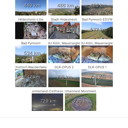
449 km
486 km
486 km
Hildesheim-Lilie
Stadt Hildesheim
Bad Pyrmont-EDVW
529 km
529 km
532 km
Bad Pyrmont
NABU-Köln, Mauersegler #1
NABU-Köln, Mauersegler #2
534 km
556 km
556 km
Schüttorf-Wanderfalken
DLR-OPUS 2
DLR-OPUS 1
647 km
718 km
718 km
Moormerland-Ostfriesland
Storchennest Moormerland
729 km
730 km