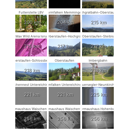
Futterstelle LBV
Turmfalken Memmingen
Hochgratbahn-Oberstaufen
200 km
204 km
215 km
Max Wild Arena Isny
Oberstaufen-Hochgrat
Oberstaufen-Steibis
215 km
217 km
217 km
Oberstaufen-Schlossberg
Oberstaufen
Imbergbahn
218 km
218 km
218 km
Storchennest Unterelchingen
Turmfalken Unterelchingen
Mauersegler-Neunkirchen
221 km
221 km
225 km
Fledermaushaus Waischenfeld #3
Fledermaushaus Waischenfeld #2
Fledermaushaus Hohenburg #1
256 km
256 km
256 km