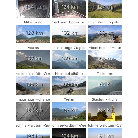
124 km
124 km
127 km
Mittenwald
Roadlberg-UpperTrails
Landshuter Europahütte
128 km
132 km
133 km
Axams
Kandaharlodge-Zugspitze
Hildesheimer Hütte
137 km
140 km
163 km
Hochstubaihütte-West
Hochstubaihütte
Tscherms
165 km
165 km
185 km
Fledermaushaus Hohenburg #2
Terlan
Stadlern-Kirche
186 km
187 km
192 km
Böhmerwaldturm-Süd
Böhmerwaldturm-West
Böhmerwaldturm-Ost
194 km
194 km
194 km