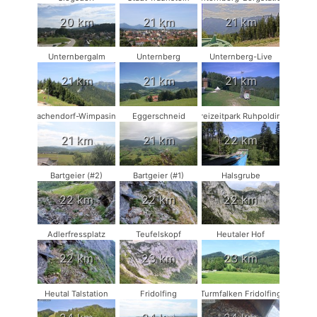
20 km
21 km
21 km
Unternbergalm
Unternberg
Unternberg-Live
21 km
21 km
21 km
Vachendorf-Wimpasing
Eggerschneid
Freizeitpark Ruhpolding
21 km
21 km
22 km
Bartgeier (#2)
Bartgeier (#1)
Halsgrube
22 km
22 km
22 km
Adlerfressplatz
Teufelskopf
Heutaler Hof
22 km
23 km
23 km
Heutal Talstation
Fridolfing
Turmfalken Fridolfing