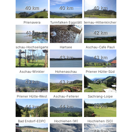
40 km
40 km
40 km
Prienavera
Turmfalken Eggstätt
Bernau-Hittenkirchen
41 km
42 km
42 km
Aschau-Hochseilgarten
Hartsee
Aschau-Cafe Pauli
43 km
43 km
43 km
Aschau-Winkler
Hohenaschau
Priener Hütte-Süd
43 km
43 km
44 km
Priener Hütte-West
Aschau-Fellerer
Sachrang-Loipe
44 km
44 km
48 km
Bad Endorf-EDPC
Hochlehen (W)
Hochlehen (SO)
48 km
48 km
48 km