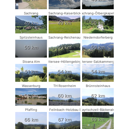
Sachrang
Sachrang-Kaiserblick
Sachrang-Ölbergkapelle
49 km
49 km
50 km
Spitzsteinhaus
Sachrang-Reichenau
Niederndorferberg
50 km
50 km
50 km
Stoana Alm
Attersee-Höllengebirge
Attersee-Salzkammergut
51 km
54 km
54 km
Wasserburg
TH Rosenheim
Brünnsteinhaus
58 km
60 km
62 km
Pfaffing
Bad Feilnbach-Holzbau Eder
Bayrischzell-Bäckeralm
66 km
67 km
69 km