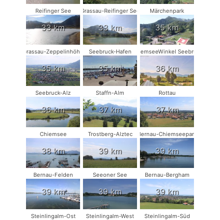
Reifinger See
Grassau-Reifinger See
Märchenpark
33 km
33 km
35 km
Grassau-Zeppelinhöhe
Seebruck-Hafen
ChiemseeWinkel Seebruck
35 km
35 km
36 km
Seebruck-Alz
Staffn-Alm
Rottau
36 km
37 km
37 km
Chiemsee
Trostberg-Alztec
Bernau-Chiemseepark
38 km
39 km
39 km
Bernau-Felden
Seeoner See
Bernau-Bergham
39 km
39 km
39 km
Steinlingalm-Ost
Steinlingalm-West
Steinlingalm-Süd