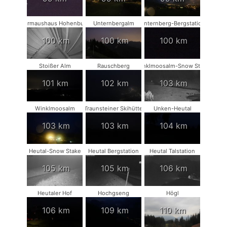
Fledermaushaus Hohenburg #2
Unternbergalm
Unternberg-Bergstation
100 km
100 km
100 km
Stoißer Alm
Rauschberg
Winklmoosalm-Snow Stake
101 km
102 km
103 km
Winklmoosalm
Traunsteiner Skihütte
Unken-Heutal
103 km
103 km
104 km
Heutal-Snow Stake
Heutal Bergstation
Heutal Talstation
105 km
105 km
106 km
Heutaler Hof
Hochgseng
Högl
106 km
109 km
110 km