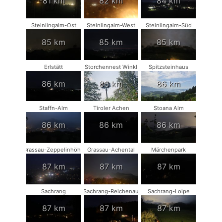
81 km
82 km
84 km
Steinlingalm-Ost
Steinlingalm-West
Steinlingalm-Süd
85 km
85 km
85 km
Erlstätt
Storchennest Winkl
Spitzsteinhaus
86 km
86 km
86 km
Staffn-Alm
Tiroler Achen
Stoana Alm
86 km
86 km
86 km
Grassau-Zeppelinhöhe
Grassau-Achental
Märchenpark
87 km
87 km
87 km
Sachrang
Sachrang-Reichenau
Sachrang-Loipe
87 km
87 km
87 km