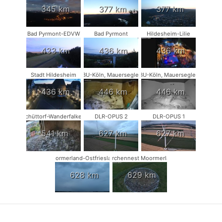
345 km
377 km
377 km
Bad Pyrmont-EDVW
Bad Pyrmont
Hildesheim-Lilie
433 km
436 km
436 km
Stadt Hildesheim
NABU-Köln, Mauersegler #1
NABU-Köln, Mauersegler #2
436 km
446 km
446 km
Schüttorf-Wanderfalken
DLR-OPUS 2
DLR-OPUS 1
541 km
627 km
627 km
Moormerland-Ostfriesland
Storchennest Moormerland
628 km
629 km