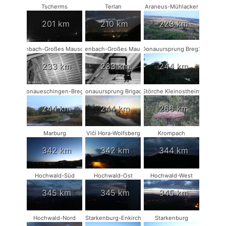
Tscherms
Terlan
Araneus-Mühlacker
201 km
210 km
223 km
Rodenbach-Großes Mausohr #2
Rodenbach-Großes Mausohr
Donauursprung Breg2
233 km
233 km
244 km
Donaueschingen-Breg2
Donauursprung Brigach
Störche Kleinostheim
244 km
244 km
266 km
Marburg
Vlčí Hora-Wolfsberg
Krompach
342 km
342 km
344 km
Hochwald-Süd
Hochwald-Ost
Hochwald-West
345 km
345 km
345 km
Hochwald-Nord
Starkenburg-Enkirch
Starkenburg