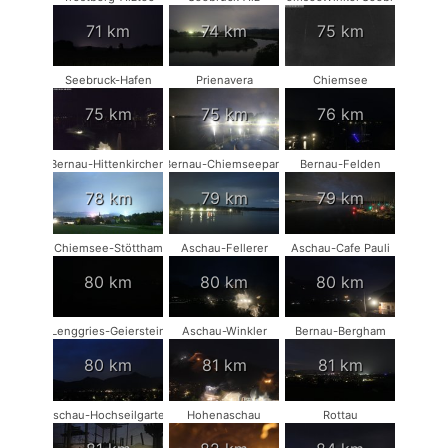
71 km
74 km
75 km
Seebruck-Hafen
Prienavera
Chiemsee
75 km
75 km
76 km
Bernau-Hittenkirchen
Bernau-Chiemseepark
Bernau-Felden
78 km
79 km
79 km
Chiemsee-Stöttham
Aschau-Fellerer
Aschau-Cafe Pauli
80 km
80 km
80 km
Lenggries-Geierstein
Aschau-Winkler
Bernau-Bergham
80 km
81 km
81 km
Aschau-Hochseilgarten
Hohenaschau
Rottau