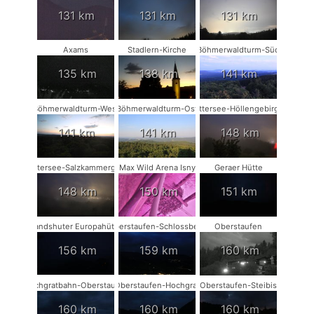
131 km
131 km
131 km
Axams
Stadlern-Kirche
Böhmerwaldturm-Süd
135 km
138 km
141 km
Böhmerwaldturm-West
Böhmerwaldturm-Ost
Attersee-Höllengebirge
141 km
141 km
148 km
Attersee-Salzkammergut
Max Wild Arena Isny
Geraer Hütte
148 km
150 km
151 km
Landshuter Europahütte
Oberstaufen-Schlossberg
Oberstaufen
156 km
159 km
160 km
Hochgratbahn-Oberstaufen
Oberstaufen-Hochgrat
Oberstaufen-Steibis
160 km
160 km
160 km