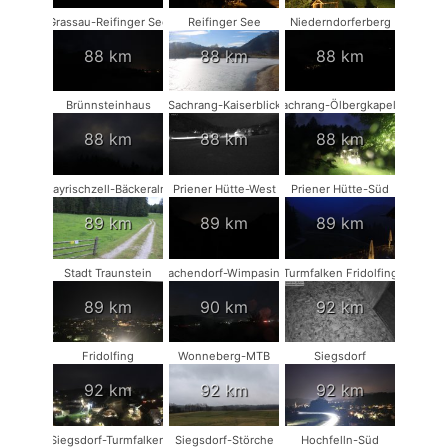
Grassau-Reifinger See
Reifinger See
Niederndorferberg
88 km
88 km
88 km
Brünnsteinhaus
Sachrang-Kaiserblick
Sachrang-Ölbergkapelle
88 km
88 km
88 km
Bayrischzell-Bäckeralm
Priener Hütte-West
Priener Hütte-Süd
89 km
89 km
89 km
Stadt Traunstein
Vachendorf-Wimpasing
Turmfalken Fridolfing
89 km
90 km
92 km
Fridolfing
Wonneberg-MTB
Siegsdorf
92 km
92 km
92 km
Siegsdorf-Turmfalken
Siegsdorf-Störche
Hochfelln-Süd