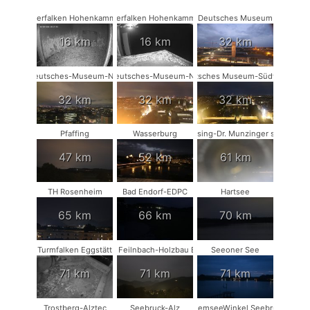
Wanderfalken Hohenkammer #1
Wanderfalken Hohenkammer #2
Deutsches Museum
16 km
16 km
32 km
Deutsches-Museum-NW
Deutsches-Museum-NO
Deutsches Museum-Südwest
32 km
32 km
32 km
Pfaffing
Wasserburg
Münsing-Dr. Munzinger sport
47 km
52 km
61 km
TH Rosenheim
Bad Endorf-EDPC
Hartsee
65 km
66 km
70 km
Turmfalken Eggstätt
Bad Feilnbach-Holzbau Eder
Seeoner See
71 km
71 km
71 km
Trostberg-Alztec
Seebruck-Alz
ChiemseeWinkel Seebruck