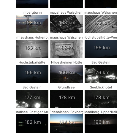
Imbergbahn
Fledermaushaus Waischenfeld #3
Fledermaushaus Waischenfeld #2
162 km
163 km
163 km
Fledermaushaus Hohenburg #1
Fledermaushaus Waischenfeld #1
Hochstubaihütte-West
163 km
163 km
166 km
Hochstubaihütte
Hildesheimer Hütte
Bad Gastein
166 km
166 km
176 km
Bad Gastein
Grundlsee
Seeblickhotel
177 km
178 km
178 km
Grundlsee-Rostiger Anker
Erlebnispark Boxberg
Roadlberg-UpperTrails
182 km
194 km
196 km