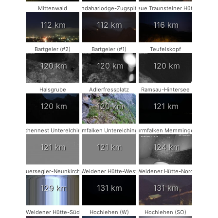
Mittenwald
Kandaharlodge-Zugspitze
Neue Traunsteiner Hütte
112 km
112 km
116 km
Bartgeier (#2)
Bartgeier (#1)
Teufelskopf
120 km
120 km
120 km
Halsgrube
Adlerfressplatz
Ramsau-Hintersee
120 km
120 km
121 km
Storchennest Unterelchingen
Turmfalken Unterelchingen
Turmfalken Memmingen
121 km
121 km
124 km
Mauersegler-Neunkirchen
Weidener Hütte-West
Weidener Hütte-Nord
129 km
131 km
131 km
Weidener Hütte-Süd
Hochlehen (W)
Hochlehen (SO)