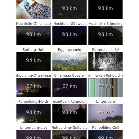
93 km
93 km
93 km
Hochfelln-Chiemsee
Hochfelln-Südwest
Hochfelln-Bründling
93 km
93 km
93 km
Surberg-Hub
Eggerschneid
Futterstelle LBV
94 km
94 km
96 km
Ruhpolding-Ortseingang
Chiemgau Coaster
Turmfalken Ruhpolding
97 km
97 km
97 km
Ruhpolding-Helds
Freizeitpark Ruhpolding
Unternberg
98 km
98 km
99 km
Unternberg-Live
Ruhpolding-Golfplatz
Ruhpolding-Zell
99 km
99 km
99 km