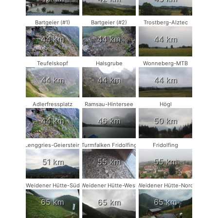
Bartgeier (#1)
Bartgeier (#2)
Trostberg-Alztec
44 km
44 km
44 km
Teufelskopf
Halsgrube
Wonneberg-MTB
44 km
44 km
44 km
Adlerfressplatz
Ramsau-Hintersee
Högl
44 km
46 km
50 km
Lenggries-Geierstein
Turmfalken Fridolfing
Fridolfing
51 km
55 km
55 km
Weidener Hütte-Süd
Weidener Hütte-West
Weidener Hütte-Nord
65 km
65 km
65 km