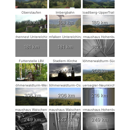
Oberstaufen
Imbergbahn
Roadlberg-UpperTrails
168 km
168 km
180 km
Storchennest Unterelchingen
Turmfalken Unterelchingen
Fledermaushaus Hohenburg #2
181 km
181 km
182 km
Futterstelle LBV
Stadlern-Kirche
Böhmerwaldturm-Süd
184 km
204 km
206 km
Böhmerwaldturm-West
Böhmerwaldturm-Ost
Mauersegler-Neunkirchen
206 km
206 km
216 km
Fledermaushaus Waischenfeld #3
Fledermaushaus Waischenfeld #2
Fledermaushaus Hohenburg #1
249 km
249 km
249 km