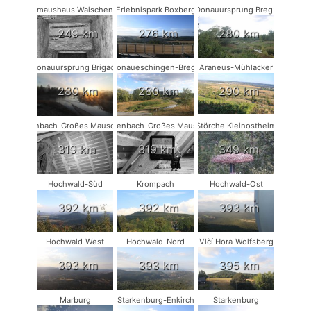
Fledermaushaus Waischenfeld #1
Erlebnispark Boxberg
Donauursprung Breg2
249 km
276 km
280 km
Donauursprung Brigach
Donaueschingen-Breg2
Araneus-Mühlacker
280 km
280 km
290 km
Rodenbach-Großes Mausohr #2
Rodenbach-Großes Mausohr
Störche Kleinostheim
319 km
319 km
349 km
Hochwald-Süd
Krompach
Hochwald-Ost
392 km
392 km
393 km
Hochwald-West
Hochwald-Nord
Vlčí Hora-Wolfsberg
393 km
393 km
395 km
Marburg
Starkenburg-Enkirch
Starkenburg