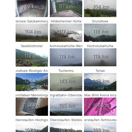
97 km
97 km
104 km
Attersee-Salzkammergut
Hildesheimer Hütte
Grundlsee
104 km
117 km
118 km
Seeblickhotel
Hochstubaihütte-West
Hochstubaihütte
119 km
119 km
119 km
Grundlsee-Rostiger Anker
Tscherms
Terlan
124 km
143 km
148 km
Turmfalken Memmingen
Hochgratbahn-Oberstaufen
Max Wild Arena Isny
157 km
165 km
166 km
Oberstaufen-Hochgrat
Oberstaufen-Steibis
Oberstaufen-Schlossberg
167 km
167 km
168 km