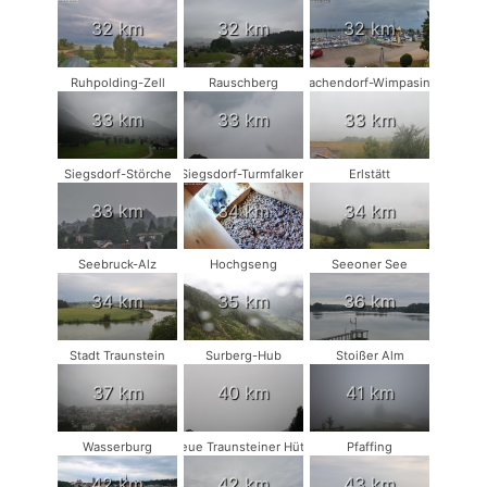
32 km
32 km
32 km
Ruhpolding-Zell
Rauschberg
Vachendorf-Wimpasing
33 km
33 km
33 km
Siegsdorf-Störche
Siegsdorf-Turmfalken
Erlstätt
33 km
34 km
34 km
Seebruck-Alz
Hochgseng
Seeoner See
34 km
35 km
36 km
Stadt Traunstein
Surberg-Hub
Stoißer Alm
37 km
40 km
41 km
Wasserburg
Neue Traunsteiner Hütte
Pfaffing
42 km
42 km
43 km