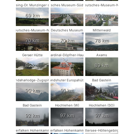
Münsing-Dr. Munzinger sport
Deutsches Museum-Südwest
Deutsches-Museum-NO
69 km
70 km
70 km
Deutsches-Museum-NW
Deutsches Museum
Mittenwald
70 km
70 km
78 km
Geraer Hütte
Kardinal-Döpfner-Haus
Axams
85 km
88 km
89 km
Kandaharlodge-Zugspitze
Landshuter Europahütte
Bad Gastein
90 km
91 km
92 km
Bad Gastein
Hochlehen (W)
Hochlehen (SO)
92 km
97 km
97 km
Wanderfalken Hohenkammer #1
Wanderfalken Hohenkammer #2
Attersee-Höllengebirge