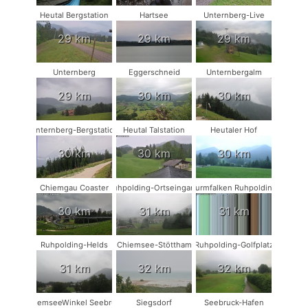
Heutal Bergstation
Hartsee
Unternberg-Live
29 km
29 km
29 km
Unternberg
Eggerschneid
Unternbergalm
29 km
30 km
30 km
Unternberg-Bergstation
Heutal Talstation
Heutaler Hof
30 km
30 km
30 km
Chiemgau Coaster
Ruhpolding-Ortseingang
Turmfalken Ruhpolding
30 km
31 km
31 km
Ruhpolding-Helds
Chiemsee-Stöttham
Ruhpolding-Golfplatz
31 km
32 km
32 km
ChiemseeWinkel Seebruck
Siegsdorf
Seebruck-Hafen