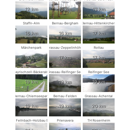
12 km
13 km
13 km
Staffn-Alm
Bernau-Bergham
Bernau-Hittenkirchen
16 km
16 km
17 km
Märchenpark
Grassau-Zeppelinhöhe
Rottau
17 km
17 km
17 km
Bayrischzell-Bäckeralm
Grassau-Reifinger See
Reifinger See
19 km
19 km
19 km
Bernau-Chiemseepark
Bernau-Felden
Grassau-Achental
19 km
19 km
20 km
Bad Feilnbach-Holzbau Eder
Prienavera
TH Rosenheim