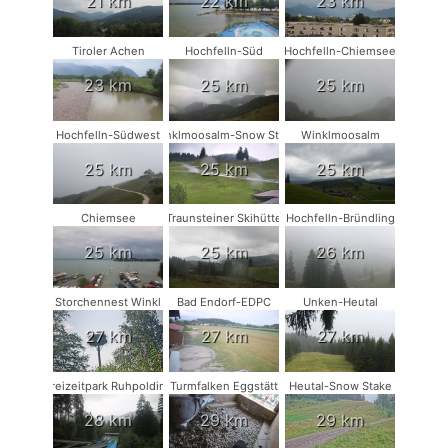
21 km
22 km
23 km
Tiroler Achen
Hochfelln-Süd
Hochfelln-Chiemsee
23 km
25 km
25 km
Hochfelln-Südwest
Winklmoosalm-Snow Stake
Winklmoosalm
25 km
25 km
25 km
Chiemsee
Traunsteiner Skihütte
Hochfelln-Bründling
25 km
25 km
26 km
Storchennest Winkl
Bad Endorf-EDPC
Unken-Heutal
27 km
27 km
27 km
Freizeitpark Ruhpolding
Turmfalken Eggstätt
Heutal-Snow Stake
28 km
29 km
29 km