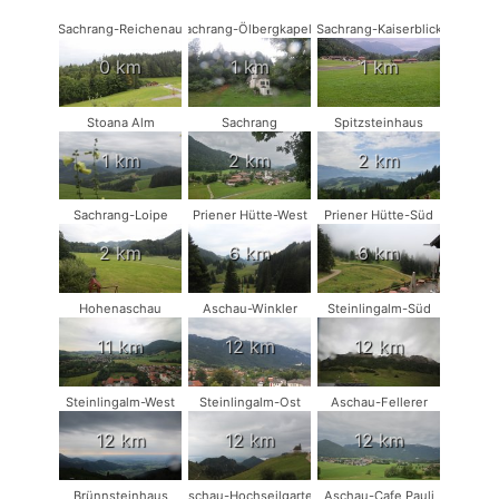
Sachrang-Reichenau
Sachrang-Ölbergkapelle
Sachrang-Kaiserblick
0 km
1 km
1 km
Stoana Alm
Sachrang
Spitzsteinhaus
1 km
2 km
2 km
Sachrang-Loipe
Priener Hütte-West
Priener Hütte-Süd
2 km
6 km
6 km
Hohenaschau
Aschau-Winkler
Steinlingalm-Süd
11 km
12 km
12 km
Steinlingalm-West
Steinlingalm-Ost
Aschau-Fellerer
12 km
12 km
12 km
Brünnsteinhaus
Aschau-Hochseilgarten
Aschau-Cafe Pauli