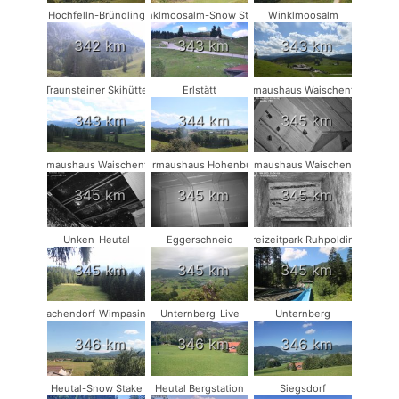
Hochfelln-Bründling
Winklmoosalm-Snow Stake
Winklmoosalm
342 km
343 km
343 km
Traunsteiner Skihütte
Erlstätt
Fledermaushaus Waischenfeld #2
343 km
344 km
345 km
Fledermaushaus Waischenfeld #3
Fledermaushaus Hohenburg #1
Fledermaushaus Waischenfeld #1
345 km
345 km
345 km
Unken-Heutal
Eggerschneid
Freizeitpark Ruhpolding
345 km
345 km
345 km
Vachendorf-Wimpasing
Unternberg-Live
Unternberg
346 km
346 km
346 km
Heutal-Snow Stake
Heutal Bergstation
Siegsdorf