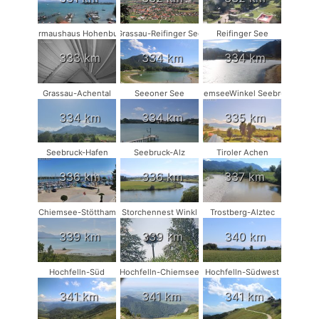
Fledermaushaus Hohenburg #2
Grassau-Reifinger See
Reifinger See
333 km
334 km
334 km
Grassau-Achental
Seeoner See
ChiemseeWinkel Seebruck
334 km
334 km
335 km
Seebruck-Hafen
Seebruck-Alz
Tiroler Achen
336 km
336 km
337 km
Chiemsee-Stöttham
Storchennest Winkl
Trostberg-Alztec
339 km
339 km
340 km
Hochfelln-Süd
Hochfelln-Chiemsee
Hochfelln-Südwest
341 km
341 km
341 km