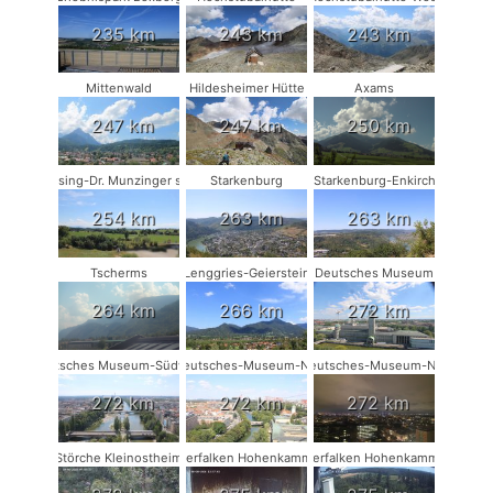
235 km
243 km
243 km
Mittenwald
Hildesheimer Hütte
Axams
247 km
247 km
250 km
Münsing-Dr. Munzinger sport
Starkenburg
Starkenburg-Enkirch
254 km
263 km
263 km
Tscherms
Lenggries-Geierstein
Deutsches Museum
264 km
266 km
272 km
Deutsches Museum-Südwest
Deutsches-Museum-NO
Deutsches-Museum-NW
272 km
272 km
272 km
Störche Kleinostheim
Wanderfalken Hohenkammer #1
Wanderfalken Hohenkammer #2