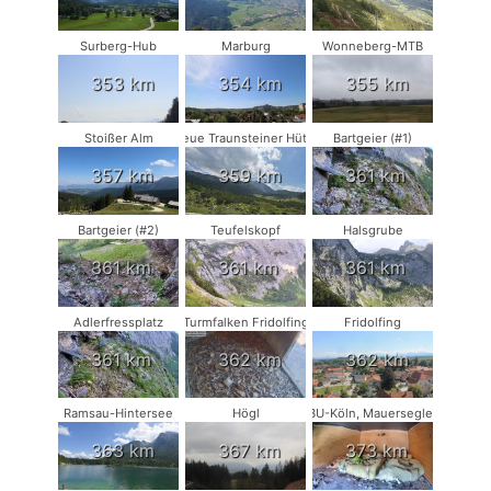
Surberg-Hub
Marburg
Wonneberg-MTB
353 km
354 km
355 km
Stoißer Alm
Neue Traunsteiner Hütte
Bartgeier (#1)
357 km
359 km
361 km
Bartgeier (#2)
Teufelskopf
Halsgrube
361 km
361 km
361 km
Adlerfressplatz
Turmfalken Fridolfing
Fridolfing
361 km
362 km
362 km
Ramsau-Hintersee
Högl
NABU-Köln, Mauersegler #2
363 km
367 km
373 km