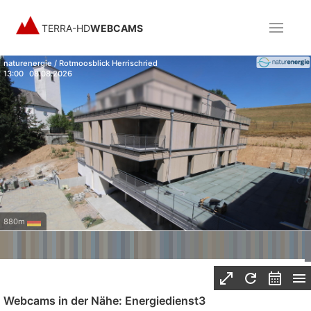
TERRA-HD
WEBCAMS
naturenergie / Rotmoosblick Herrischried
13:00
08.08.2026
880m
Webcams in der Nähe: Energiedienst3