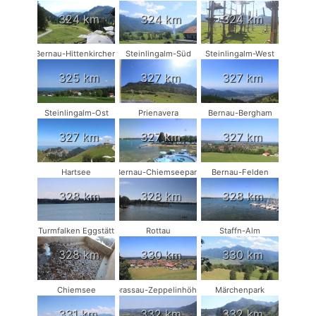
324 km
324 km
324 km
Bernau-Hittenkirchen
Steinlingalm-Süd
Steinlingalm-West
325 km
327 km
327 km
Steinlingalm-Ost
Prienavera
Bernau-Bergham
327 km
327 km
327 km
Hartsee
Bernau-Chiemseepark
Bernau-Felden
328 km
328 km
328 km
Turmfalken Eggstätt
Rottau
Staffn-Alm
328 km
330 km
330 km
Chiemsee
Grassau-Zeppelinhöhe
Märchenpark
331 km
332 km
332 km