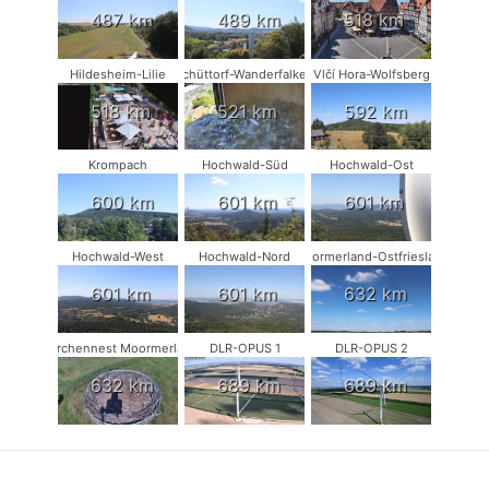
487 km
489 km
518 km
Hildesheim-Lilie
Schüttorf-Wanderfalken
Vlčí Hora-Wolfsberg
518 km
521 km
592 km
Krompach
Hochwald-Süd
Hochwald-Ost
600 km
601 km
601 km
Hochwald-West
Hochwald-Nord
Moormerland-Ostfriesland
601 km
601 km
632 km
Storchennest Moormerland
DLR-OPUS 1
DLR-OPUS 2
632 km
689 km
689 km