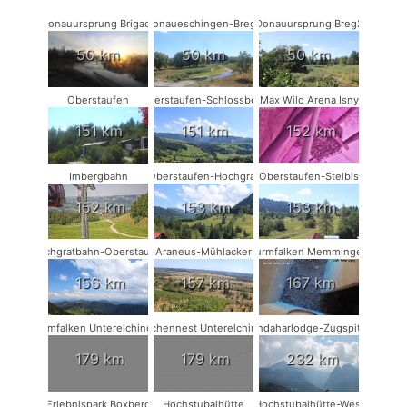
Donauursprung Brigach
Donaueschingen-Breg2
Donauursprung Breg2
50 km
50 km
50 km
Oberstaufen
Oberstaufen-Schlossberg
Max Wild Arena Isny
151 km
151 km
152 km
Imbergbahn
Oberstaufen-Hochgrat
Oberstaufen-Steibis
152 km
153 km
153 km
Hochgratbahn-Oberstaufen
Araneus-Mühlacker
Turmfalken Memmingen
156 km
157 km
167 km
Turmfalken Unterelchingen
Storchennest Unterelchingen
Kandaharlodge-Zugspitze
179 km
179 km
232 km
Erlebnispark Boxberg
Hochstubaihütte
Hochstubaihütte-West