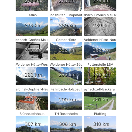
272 km
275 km
275 km
Terlan
Landshuter Europahütte
Rodenbach-Großes Mausohr #2
276 km
280 km
280 km
Rodenbach-Großes Mausohr
Geraer Hütte
Weidener Hütte-Nord
280 km
282 km
283 km
Weidener Hütte-West
Weidener Hütte-Süd
Futterstelle LBV
283 km
283 km
289 km
Kardinal-Döpfner-Haus
Bad Feilnbach-Holzbau Eder
Bayrischzell-Bäckeralm
290 km
299 km
301 km
Brünnsteinhaus
TH Rosenheim
Pfaffing
307 km
308 km
310 km