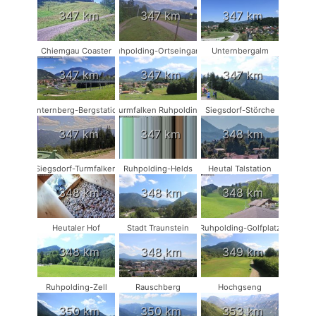
347 km
347 km
347 km
Chiemgau Coaster
Ruhpolding-Ortseingang
Unternbergalm
347 km
347 km
347 km
Unternberg-Bergstation
Turmfalken Ruhpolding
Siegsdorf-Störche
347 km
347 km
348 km
Siegsdorf-Turmfalken
Ruhpolding-Helds
Heutal Talstation
348 km
348 km
348 km
Heutaler Hof
Stadt Traunstein
Ruhpolding-Golfplatz
348 km
348 km
349 km
Ruhpolding-Zell
Rauschberg
Hochgseng
350 km
350 km
353 km