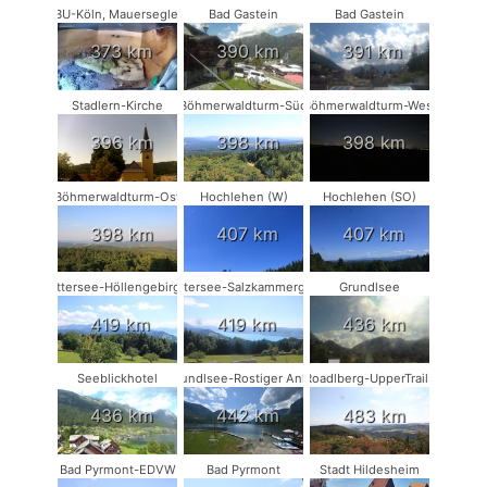
NABU-Köln, Mauersegler #1
Bad Gastein
Bad Gastein
373 km
390 km
391 km
Stadlern-Kirche
Böhmerwaldturm-Süd
Böhmerwaldturm-West
396 km
398 km
398 km
Böhmerwaldturm-Ost
Hochlehen (W)
Hochlehen (SO)
398 km
407 km
407 km
Attersee-Höllengebirge
Attersee-Salzkammergut
Grundlsee
419 km
419 km
436 km
Seeblickhotel
Grundlsee-Rostiger Anker
Roadlberg-UpperTrails
436 km
442 km
483 km
Bad Pyrmont-EDVW
Bad Pyrmont
Stadt Hildesheim