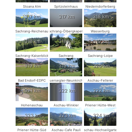
Stoana Alm
Spitzsteinhaus
Niederndorferberg
317 km
317 km
318 km
Sachrang-Reichenau
Sachrang-Ölbergkapelle
Wasserburg
318 km
318 km
319 km
Sachrang-Kaiserblick
Sachrang
Sachrang-Loipe
319 km
319 km
320 km
Bad Endorf-EDPC
Mauersegler-Neunkirchen
Aschau-Fellerer
321 km
322 km
322 km
Hohenaschau
Aschau-Winkler
Priener Hütte-West
323 km
323 km
324 km
Priener Hütte-Süd
Aschau-Cafe Pauli
Aschau-Hochseilgarten