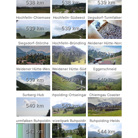
538 km
538 km
539 km
Hochfelln-Chiemsee
Hochfelln-Südwest
Siegsdorf-Turmfalken
539 km
539 km
539 km
Siegsdorf-Störche
Hochfelln-Bründling
Weidener Hütte-Nord
539 km
539 km
539 km
Weidener Hütte-West
Weidener Hütte-Süd
Eggerschneid
539 km
540 km
540 km
Surberg-Hub
Ruhpolding-Ortseingang
Chiemgau Coaster
540 km
542 km
542 km
Turmfalken Ruhpolding
Freizeitpark Ruhpolding
Ruhpolding-Helds
543 km
543 km
544 km