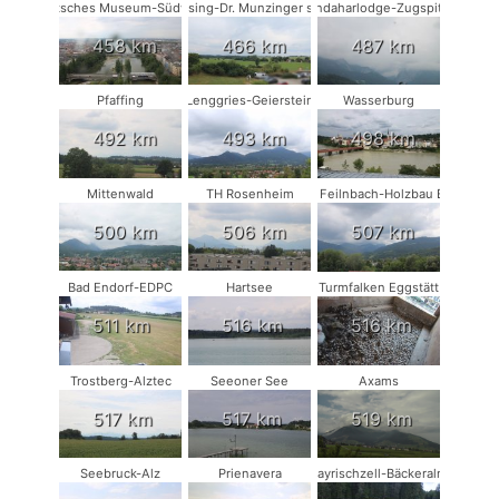
Deutsches Museum-Südwest
Münsing-Dr. Munzinger sport
Kandaharlodge-Zugspitze
458 km
466 km
487 km
Pfaffing
Lenggries-Geierstein
Wasserburg
492 km
493 km
498 km
Mittenwald
TH Rosenheim
Bad Feilnbach-Holzbau Eder
500 km
506 km
507 km
Bad Endorf-EDPC
Hartsee
Turmfalken Eggstätt
511 km
516 km
516 km
Trostberg-Alztec
Seeoner See
Axams
517 km
517 km
519 km
Seebruck-Alz
Prienavera
Bayrischzell-Bäckeralm