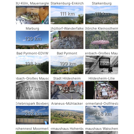
NABU-Köln, Mauersegler #1
Starkenburg-Enkirch
Starkenburg
0 km
111 km
111 km
Marburg
Schüttorf-Wanderfalken
Störche Kleinostheim
130 km
154 km
181 km
Bad Pyrmont-EDVW
Bad Pyrmont
Rodenbach-Großes Mausohr
198 km
199 km
217 km
Rodenbach-Großes Mausohr #2
Stadt Hildesheim
Hildesheim-Lilie
217 km
247 km
247 km
Erlebnispark Boxberg
Araneus-Mühlacker
Moormerland-Ostfriesland
252 km
258 km
268 km
Storchennest Moormerland
Fledermaushaus Hohenburg #1
Fledermaushaus Waischenfeld #1