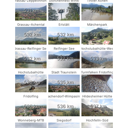
Grassau-Zeppelinhöhe
Storchennest Winkl
Tiroler Achen
531 km
531 km
531 km
Grassau-Achental
Erlstätt
Märchenpark
532 km
532 km
532 km
Grassau-Reifinger See
Reifinger See
Hochstubaihütte-West
532 km
532 km
533 km
Hochstubaihütte
Stadt Traunstein
Turmfalken Fridolfing
533 km
535 km
536 km
Fridolfing
Vachendorf-Wimpasing
Hildesheimer Hütte
536 km
536 km
537 km
Wonneberg-MTB
Siegsdorf
Hochfelln-Süd