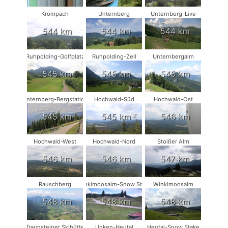
Krompach
Unternberg
Unternberg-Live
544 km
544 km
544 km
Ruhpolding-Golfplatz
Ruhpolding-Zell
Unternbergalm
545 km
545 km
545 km
Unternberg-Bergstation
Hochwald-Süd
Hochwald-Ost
545 km
545 km
546 km
Hochwald-West
Hochwald-Nord
Stoißer Alm
546 km
546 km
547 km
Rauschberg
Winklmoosalm-Snow Stake
Winklmoosalm
548 km
548 km
548 km
Traunsteiner Skihütte
Unken-Heutal
Heutal-Snow Stake