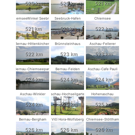
520 km
520 km
521 km
ChiemseeWinkel Seebruck
Seebruck-Hafen
Chiemsee
521 km
521 km
522 km
Bernau-Hittenkirchen
Brünnsteinhaus
Aschau-Fellerer
522 km
523 km
523 km
Bernau-Chiemseepark
Bernau-Felden
Aschau-Cafe Pauli
524 km
524 km
524 km
Aschau-Winkler
Aschau-Hochseilgarten
Hohenaschau
524 km
525 km
525 km
Bernau-Bergham
Vlčí Hora-Wolfsberg
Chiemsee-Stöttham
526 km
526 km
526 km