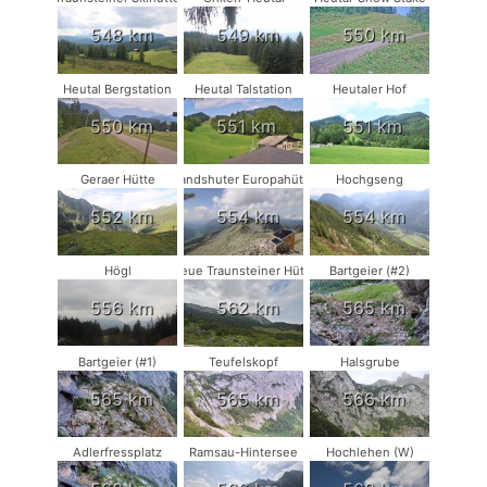
548 km
549 km
550 km
Heutal Bergstation
Heutal Talstation
Heutaler Hof
550 km
551 km
551 km
Geraer Hütte
Landshuter Europahütte
Hochgseng
552 km
554 km
554 km
Högl
Neue Traunsteiner Hütte
Bartgeier (#2)
556 km
562 km
565 km
Bartgeier (#1)
Teufelskopf
Halsgrube
565 km
565 km
566 km
Adlerfressplatz
Ramsau-Hintersee
Hochlehen (W)