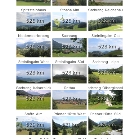
Spitzsteinhaus
Stoana Alm
Sachrang-Reichenau
526 km
526 km
528 km
Niederndorferberg
Sachrang
Steinlingalm-Ost
528 km
528 km
528 km
Steinlingalm-West
Steinlingalm-Süd
Sachrang-Loipe
528 km
528 km
528 km
Sachrang-Kaiserblick
Rottau
Sachrang-Ölbergkapelle
528 km
528 km
528 km
Staffn-Alm
Priener Hütte-West
Priener Hütte-Süd
530 km
531 km
531 km