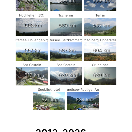
566 km
566 km
568 km
Hochlehen (SO)
Tscherms
Terlan
568 km
569 km
582 km
Attersee-Höllengebirge
Attersee-Salzkammergut
Roadlberg-UpperTrails
587 km
587 km
604 km
Bad Gastein
Bad Gastein
Grundlsee
619 km
620 km
620 km
Seeblickhotel
Grundlsee-Rostiger Anker
621 km
624 km