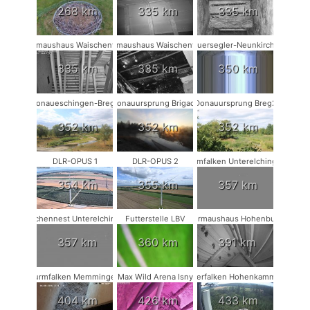
268 km
335 km
335 km
Fledermaushaus Waischenfeld #2
Fledermaushaus Waischenfeld #3
Mauersegler-Neunkirchen
335 km
335 km
350 km
Donaueschingen-Breg2
Donauursprung Brigach
Donauursprung Breg2
352 km
352 km
352 km
DLR-OPUS 1
DLR-OPUS 2
Turmfalken Unterelchingen
354 km
355 km
357 km
Storchennest Unterelchingen
Futterstelle LBV
Fledermaushaus Hohenburg #2
357 km
360 km
391 km
Turmfalken Memmingen
Max Wild Arena Isny
Wanderfalken Hohenkammer #2
404 km
426 km
433 km