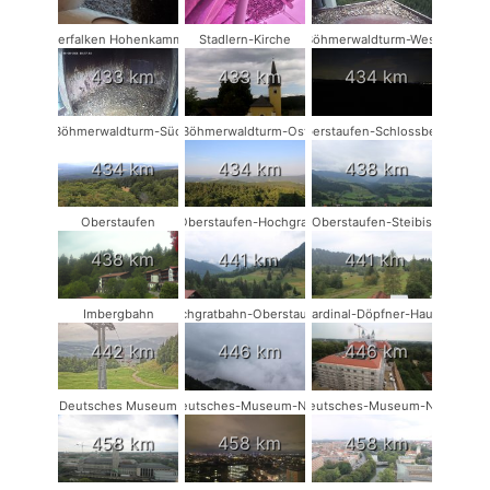
Wanderfalken Hohenkammer #1
Stadlern-Kirche
Böhmerwaldturm-West
433 km
433 km
434 km
Böhmerwaldturm-Süd
Böhmerwaldturm-Ost
Oberstaufen-Schlossberg
434 km
434 km
438 km
Oberstaufen
Oberstaufen-Hochgrat
Oberstaufen-Steibis
438 km
441 km
441 km
Imbergbahn
Hochgratbahn-Oberstaufen
Kardinal-Döpfner-Haus
442 km
446 km
446 km
Deutsches Museum
Deutsches-Museum-NW
Deutsches-Museum-NO
458 km
458 km
458 km