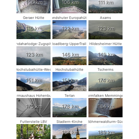
106 km
106 km
111 km
Geraer Hütte
Landshuter Europahütte
Axams
116 km
122 km
123 km
Kandaharlodge-Zugspitze
Roadlberg-UpperTrails
Hildesheimer Hütte
123 km
146 km
149 km
Hochstubaihütte-West
Hochstubaihütte
Tscherms
151 km
151 km
174 km
Fledermaushaus Hohenburg #2
Terlan
Turmfalken Memmingen
175 km
178 km
184 km
Futterstelle LBV
Stadlern-Kirche
Böhmerwaldturm-Süd
186 km
187 km
189 km