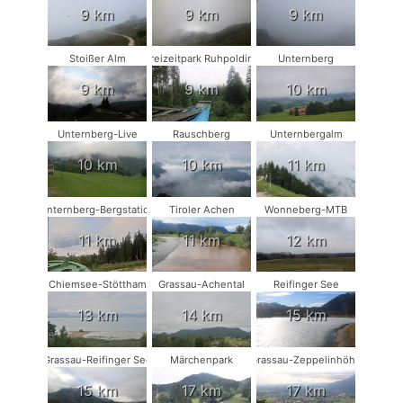
9 km
9 km
9 km
Stoißer Alm
Freizeitpark Ruhpolding
Unternberg
9 km
9 km
10 km
Unternberg-Live
Rauschberg
Unternbergalm
10 km
10 km
11 km
Unternberg-Bergstation
Tiroler Achen
Wonneberg-MTB
11 km
11 km
12 km
Chiemsee-Stöttham
Grassau-Achental
Reifinger See
13 km
14 km
15 km
Grassau-Reifinger See
Märchenpark
Grassau-Zeppelinhöhe
15 km
17 km
17 km