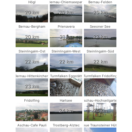
Högl
Bernau-Chiemseepark
Bernau-Felden
20 km
20 km
20 km
Bernau-Bergham
Prienavera
Seeoner See
20 km
21 km
22 km
Steinlingalm-Ost
Steinlingalm-West
Steinlingalm-Süd
22 km
22 km
22 km
Bernau-Hittenkirchen
Turmfalken Eggstätt
Turmfalken Fridolfing
23 km
23 km
24 km
Fridolfing
Hartsee
Aschau-Hochseilgarten
24 km
24 km
24 km
Aschau-Cafe Pauli
Trostberg-Alztec
Neue Traunsteiner Hütte