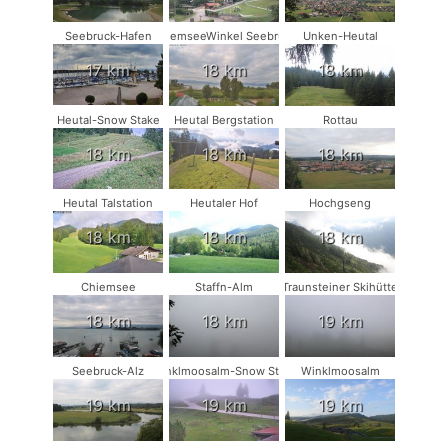
Seebruck-Hafen
ChiemseeWinkel Seebruck
Unken-Heutal
17 km
18 km
18 km
Heutal-Snow Stake
Heutal Bergstation
Rottau
18 km
18 km
18 km
Heutal Talstation
Heutaler Hof
Hochgseng
18 km
18 km
18 km
Chiemsee
Staffn-Alm
Traunsteiner Skihütte
18 km
18 km
19 km
Seebruck-Alz
Winklmoosalm-Snow Stake
Winklmoosalm
19 km
19 km
19 km