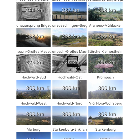
244 km
287 km
308 km
Donauursprung Brigach
Donaueschingen-Breg2
Araneus-Mühlacker
308 km
308 km
309 km
Rodenbach-Großes Mausohr #2
Rodenbach-Großes Mausohr
Störche Kleinostheim
326 km
326 km
358 km
Hochwald-Süd
Hochwald-Ost
Krompach
366 km
366 km
366 km
Hochwald-West
Hochwald-Nord
Vlčí Hora-Wolfsberg
366 km
366 km
369 km
Marburg
Starkenburg-Enkirch
Starkenburg