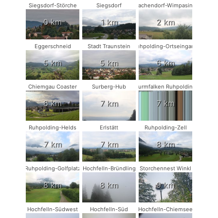
Siegsdorf-Störche
Siegsdorf
Vachendorf-Wimpasing
0 km
1 km
2 km
Eggerschneid
Stadt Traunstein
Ruhpolding-Ortseingang
5 km
5 km
6 km
Chiemgau Coaster
Surberg-Hub
Turmfalken Ruhpolding
6 km
7 km
7 km
Ruhpolding-Helds
Erlstätt
Ruhpolding-Zell
7 km
7 km
8 km
Ruhpolding-Golfplatz
Hochfelln-Bründling
Storchennest Winkl
8 km
8 km
9 km
Hochfelln-Südwest
Hochfelln-Süd
Hochfelln-Chiemsee