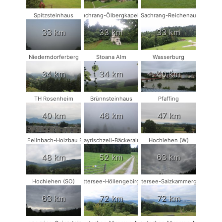
Spitzsteinhaus
Sachrang-Ölbergkapelle
Sachrang-Reichenau
33 km
33 km
33 km
Niederndorferberg
Stoana Alm
Wasserburg
34 km
34 km
40 km
TH Rosenheim
Brünnsteinhaus
Pfaffing
40 km
46 km
47 km
Bad Feilnbach-Holzbau Eder
Bayrischzell-Bäckeralm
Hochlehen (W)
48 km
52 km
63 km
Hochlehen (SO)
Attersee-Höllengebirge
Attersee-Salzkammergut
63 km
72 km
72 km