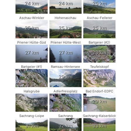
24 km
24 km
25 km
Aschau-Winkler
Hohenaschau
Aschau-Fellerer
25 km
25 km
25 km
Priener Hütte-Süd
Priener Hütte-West
Bartgeier (#2)
27 km
27 km
28 km
Bartgeier (#1)
Ramsau-Hintersee
Teufelskopf
28 km
29 km
29 km
Halsgrube
Adlerfressplatz
Bad Endorf-EDPC
29 km
29 km
29 km
Sachrang-Loipe
Sachrang
Sachrang-Kaiserblick
31 km
32 km
33 km