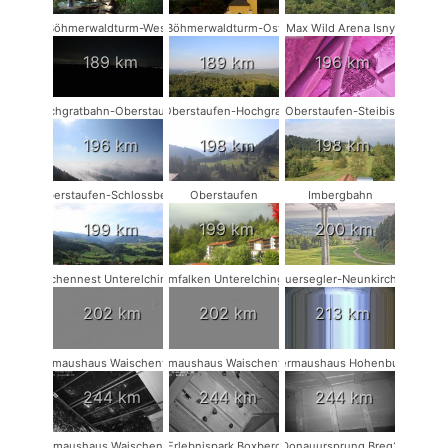
Böhmerwaldturm-West
Böhmerwaldturm-Ost
Max Wild Arena Isny
189 km
189 km
196 km
Hochgratbahn-Oberstaufen
Oberstaufen-Hochgrat
Oberstaufen-Steibis
196 km
198 km
198 km
Oberstaufen-Schlossberg
Oberstaufen
Imbergbahn
199 km
199 km
200 km
Storchennest Unterelchingen
Turmfalken Unterelchingen
Mauersegler-Neunkirchen
202 km
202 km
213 km
Fledermaushaus Waischenfeld #3
Fledermaushaus Waischenfeld #2
Fledermaushaus Hohenburg #1
244 km
244 km
244 km
Fledermaushaus Waischenfeld #1
Erlebnispark Boxberg
Donauursprung Breg2