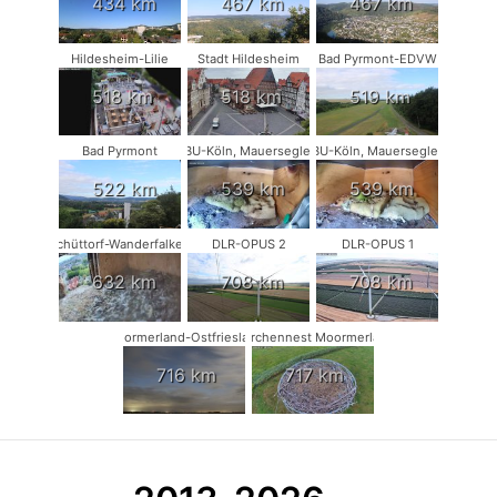
434 km
467 km
467 km
Hildesheim-Lilie
Stadt Hildesheim
Bad Pyrmont-EDVW
518 km
518 km
519 km
Bad Pyrmont
NABU-Köln, Mauersegler #1
NABU-Köln, Mauersegler #2
522 km
539 km
539 km
Schüttorf-Wanderfalken
DLR-OPUS 2
DLR-OPUS 1
632 km
708 km
708 km
Moormerland-Ostfriesland
Storchennest Moormerland
716 km
717 km