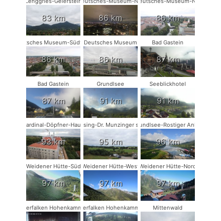
Lenggries-Geierstein
Deutsches-Museum-NW
Deutsches-Museum-NO
83 km
86 km
86 km
Deutsches Museum-Südwest
Deutsches Museum
Bad Gastein
86 km
86 km
87 km
Bad Gastein
Grundlsee
Seeblickhotel
87 km
91 km
91 km
Kardinal-Döpfner-Haus
Münsing-Dr. Munzinger sport
Grundlsee-Rostiger Anker
93 km
95 km
96 km
Weidener Hütte-Süd
Weidener Hütte-West
Weidener Hütte-Nord
97 km
97 km
97 km
Wanderfalken Hohenkammer #1
Wanderfalken Hohenkammer #2
Mittenwald